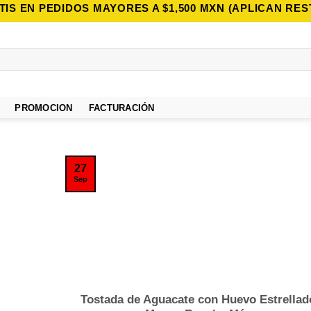
TIS EN PEDIDOS MAYORES A $1,500 MXN (APLICAN RES
PROMOCION
FACTURACIÓN
27
Sep
Tostada de Aguacate con Huevo Estrellad