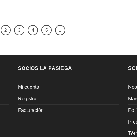
2
3
4
5
SOCIOS LA PASIEGA
SO
Mi cuenta
Nos
Registro
Mar
Facturación
Pol
Pre
Tér