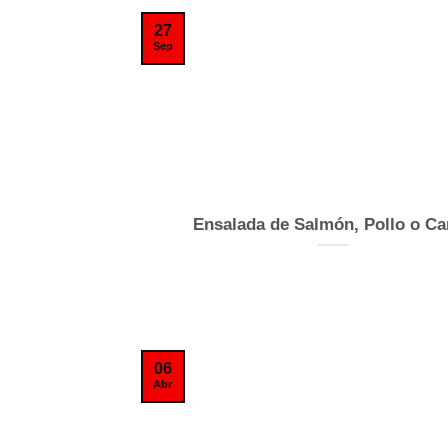
27
Sep
Ensalada de Salmón, Pollo o Ca
06
Abr