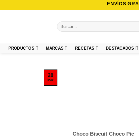
Saltar
ENVÍOS GRA
al
contenido
Buscar
por:
PRODUCTOS
MARCAS
RECETAS
DESTACADOS
28
Mar
Choco Biscuit Choco Pie