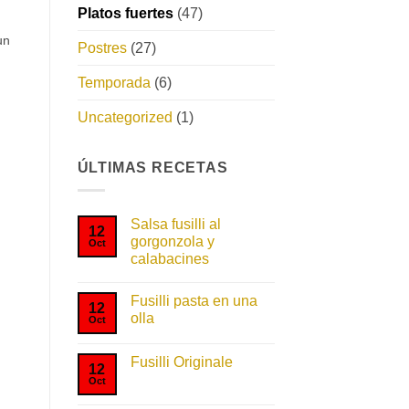
Platos fuertes
(47)
un
Postres
(27)
Temporada
(6)
Uncategorized
(1)
ÚLTIMAS RECETAS
Salsa fusilli al
12
gorgonzola y
Oct
calabacines
No
hay
Fusilli pasta en una
comentarios
12
en
olla
Oct
Salsa
fusilli
No
al
hay
gorgonzola
Fusilli Originale
comentarios
12
y
en
Oct
No
calabacines
Fusilli
hay
pasta
comentarios
en