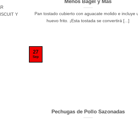
Menos Bagel y Más
AR
Pan tostado cubierto con aguacate molido e incluye 
SCUIT Y
huevo frito. ¡Esta tostada se convertirá [...]
27
Sep
Pechugas de Pollo Sazonadas