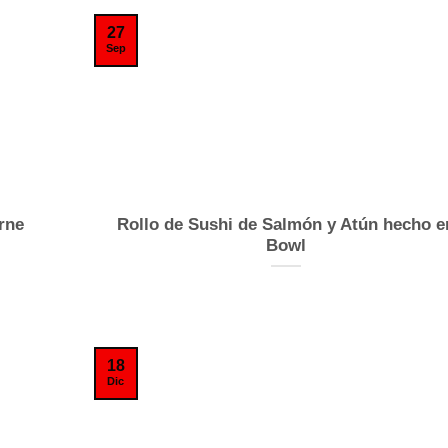
27
Sep
rne
Rollo de Sushi de Salmón y Atún hecho e
Bowl
18
Dic