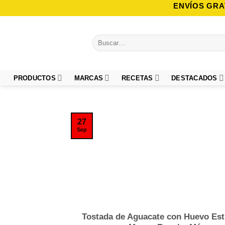
Saltar
ENVÍOS GRA
al
contenido
Buscar
por:
PRODUCTOS
MARCAS
RECETAS
DESTACADOS
27
Sep
Tostada de Aguacate con Huevo Est