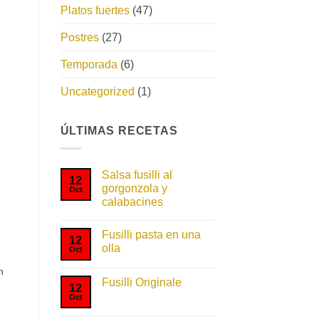
Platos fuertes
(47)
Postres
(27)
Temporada
(6)
Uncategorized
(1)
ÚLTIMAS RECETAS
Salsa fusilli al
12
gorgonzola y
Oct
calabacines
No
hay
Fusilli pasta en una
comentarios
12
en
olla
Oct
Salsa
fusilli
No
n
al
hay
gorgonzola
Fusilli Originale
comentarios
12
y
en
Oct
No
calabacines
Fusilli
hay
pasta
comentarios
en