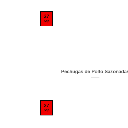
27
Sep
Pechugas de Pollo Sazonada
27
Sep