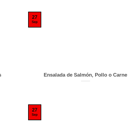
27
Sep
s
Ensalada de Salmón, Pollo o Carne
27
Sep