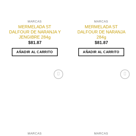
MARCAS
MARCAS
MERMELADA ST
MERMELADA ST
DALFOUR DE NARANJA Y
DALFOUR DE NARANJA
JENGIBRE 284g
284g
$
81.87
$
81.87
AÑADIR AL CARRITO
AÑADIR AL CARRITO
Añadir
Añadir
a la
a la
lista de
lista de
deseos
deseos
MARCAS
MARCAS