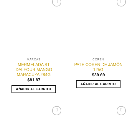
variantes.
Las
Añadir
Añadir
opciones
a la
a la
lista de
lista de
se
deseos
deseos
pueden
elegir
en
la
página
de
MARCAS
COREN
producto
MERMELADA ST
PATE COREN DE JAMÓN
DALFOUR MANGO
125G
MARACUYA 284G
$
39.69
$
81.87
AÑADIR AL CARRITO
AÑADIR AL CARRITO
Añadir
Añadir
a la
a la
lista de
lista de
deseos
deseos