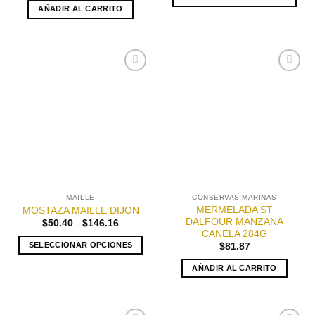
desde
AÑADIR AL CARRITO
$50.40
Este
hasta
producto
$166.32
tiene
múltiples
variantes.
Añadir
Añadir
Las
a la
a la
opciones
lista de
lista de
deseos
deseos
se
pueden
elegir
en
la
página
MAILLE
CONSERVAS MARINAS
de
MERMELADA ST
MOSTAZA MAILLE DIJON
producto
DALFOUR MANZANA
Rango
$
50.40
-
$
146.16
de
CANELA 284G
precios:
SELECCIONAR OPCIONES
$
81.87
desde
$50.40
Este
hasta
AÑADIR AL CARRITO
producto
$146.16
tiene
múltiples