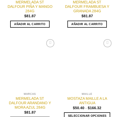
MERMELADA ST
MERMELADA ST
DALFOUR PIÑA Y MANGO
DALFOUR FRAMBUESA Y
284G
GRANADA 284G
$
81.87
$
81.87
AÑADIR AL CARRITO
AÑADIR AL CARRITO
Añadir
Añadir
a la
a la
lista de
lista de
deseos
deseos
MARCAS
MAILLE
MERMELADA ST
MOSTAZA MAILLE A LA
DALFOUR ARANDANO Y
ANTIGUA
MORA AZUL 284G
Rango
$
50.40
-
$
166.32
de
$
81.87
precios:
SELECCIONAR OPCIONES