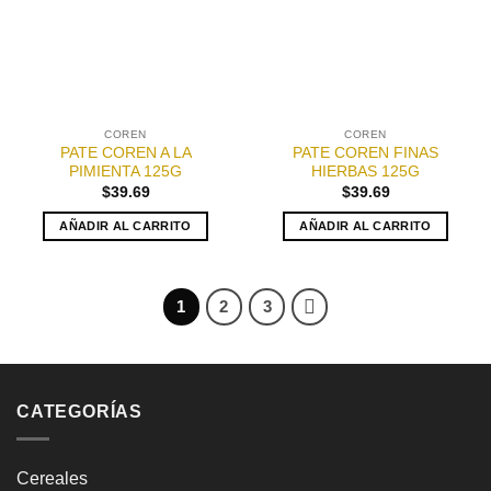
COREN
COREN
PATE COREN A LA
PATE COREN FINAS
PIMIENTA 125G
HIERBAS 125G
$
39.69
$
39.69
AÑADIR AL CARRITO
AÑADIR AL CARRITO
1
2
3
CATEGORÍAS
Cereales