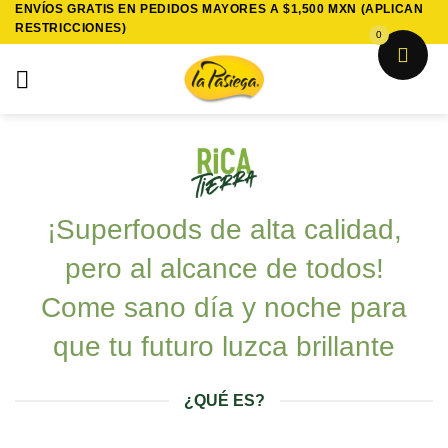
ENVÍOS GRATIS EN PEDIDOS MAYORES A $1,500 MXN (APLICAN
Saltar
RESTRICCIONES)
al
0
contenido
¡Superfoods de alta calidad,
pero al alcance de todos!
Come sano día y noche para
que tu futuro luzca brillante
¿QUÉ ES?