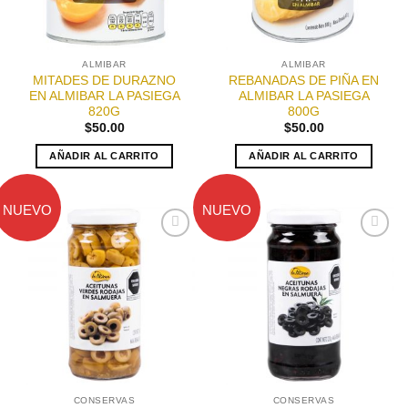
ALMIBAR
ALMIBAR
MITADES DE DURAZNO
REBANADAS DE PIÑA EN
EN ALMIBAR LA PASIEGA
ALMIBAR LA PASIEGA
820G
800G
$
50.00
$
50.00
AÑADIR AL CARRITO
AÑADIR AL CARRITO
NUEVO
NUEVO
Añadir
Añadir
a la
a la
lista de
lista de
deseos
deseos
CONSERVAS
CONSERVAS