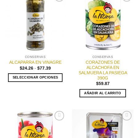
Añadir
Añadir
a la
a la
lista de
lista de
deseos
deseos
CONSERVAS
CONSERVAS
CORAZONES DE
ALCAPARRA EN VINAGRE
ALCACHOFA EN
Rango
$
24.26
-
$
77.39
de
SALMUERA LA PASIEGA
precios:
SELECCIONAR OPCIONES
390G
desde
$
59.87
$24.26
Este
hasta
producto
$77.39
AÑADIR AL CARRITO
tiene
múltiples
variantes.
Las
opciones
Añadir
Añadir
a la
a la
se
lista de
lista de
pueden
deseos
deseos