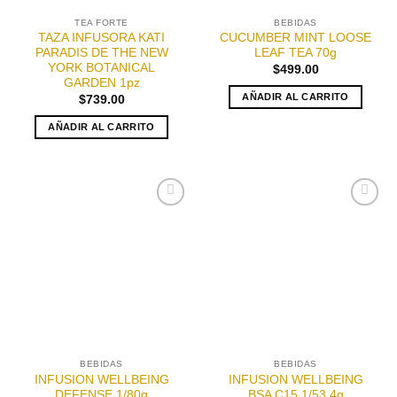
TEA FORTE
BEBIDAS
TAZA INFUSORA KATI
CUCUMBER MINT LOOSE
PARADIS DE THE NEW
LEAF TEA 70g
YORK BOTANICAL
$
499.00
GARDEN 1pz
AÑADIR AL CARRITO
$
739.00
AÑADIR AL CARRITO
Añadir
Añadir
a la
a la
lista de
lista de
deseos
deseos
BEBIDAS
BEBIDAS
INFUSION WELLBEING
INFUSION WELLBEING
DEFENSE 1/80g
BSA C15 1/53.4g