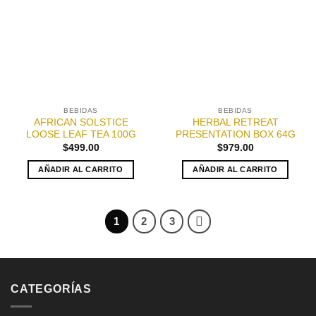
a la
a la
lista de
lista de
deseos
deseos
BEBIDAS
BEBIDAS
AFRICAN SOLSTICE
HERBAL RETREAT
LOOSE LEAF TEA 100G
PRESENTATION BOX 64G
$
499.00
$
979.00
AÑADIR AL CARRITO
AÑADIR AL CARRITO
1
2
3
CATEGORÍAS