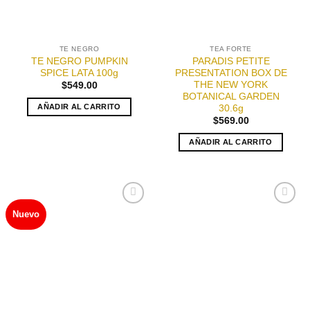
TE NEGRO
TEA FORTE
TE NEGRO PUMPKIN
PARADIS PETITE
SPICE LATA 100g
PRESENTATION BOX DE
THE NEW YORK
$
549.00
BOTANICAL GARDEN
AÑADIR AL CARRITO
30.6g
$
569.00
AÑADIR AL CARRITO
Nuevo
Añadir
Añadir
a la
a la
lista de
lista de
deseos
deseos