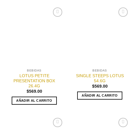
Añadir
Añadir
a la
a la
lista de
lista de
deseos
deseos
BEBIDAS
BEBIDAS
LOTUS PETITE
SINGLE STEEPS LOTUS
PRESENTATION BOX
54.6G
26.4G
$
569.00
$
569.00
AÑADIR AL CARRITO
AÑADIR AL CARRITO
Añadir
Añadir