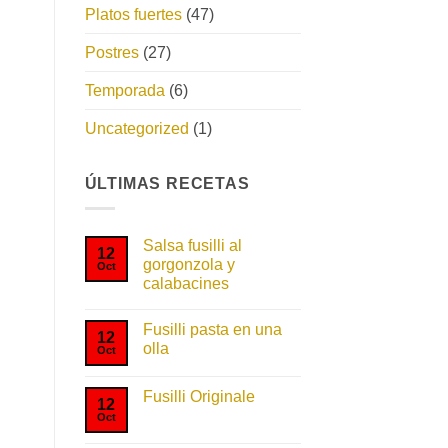
Platos fuertes
(47)
Postres
(27)
Temporada
(6)
Uncategorized
(1)
ÚLTIMAS RECETAS
Salsa fusilli al
12
gorgonzola y
Oct
calabacines
No
hay
Fusilli pasta en una
comentarios
12
en
olla
Oct
Salsa
fusilli
No
al
hay
gorgonzola
Fusilli Originale
comentarios
12
y
en
Oct
No
calabacines
Fusilli
hay
pasta
comentarios
en