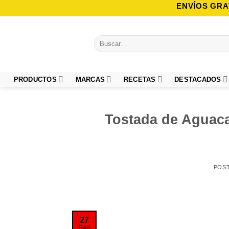
Saltar
ENVÍOS GRA
al
contenido
Buscar
por:
PRODUCTOS
MARCAS
RECETAS
DESTACADOS
Tostada de Aguaca
POS
27
Sep