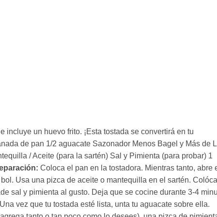
 incluye un huevo frito. ¡Esta tostada se convertirá en tu
anada de pan 1/2 aguacate Sazonador Menos Bagel y Más de 
quilla / Aceite (para la sartén) Sal y Pimienta (para probar) 1
eparación:
Coloca el pan en la tostadora. Mientras tanto, abre 
 bol. Usa una pizca de aceite o mantequilla en el sartén. Colóca
de sal y pimienta al gusto. Deja que se cocine durante 3-4 min
Una vez que tu tostada esté lista, unta tu aguacate sobre ella.
grega tanto o tan poco como lo desees), una pizca de pimient