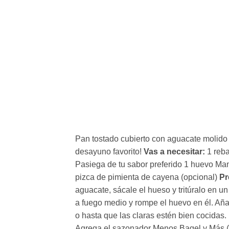
Pan tostado cubierto con aguacate molido e
desayuno favorito!
Vas a necesitar:
1 reb
Pasiega de tu sabor preferido 1 huevo Mante
pizca de pimienta de cayena (opcional)
Pr
aguacate, sácale el hueso y tritúralo en un
a fuego medio y rompe el huevo en él. Aña
o hasta que las claras estén bien cocidas. 
Agrega el sazonador Menos Bagel y Más (a