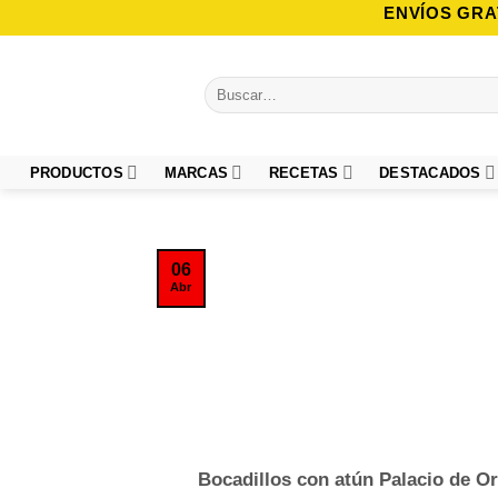
Saltar
ENVÍOS GRA
al
contenido
Buscar
por:
PRODUCTOS
MARCAS
RECETAS
DESTACADOS
06
Abr
Bocadillos con atún Palacio de Or