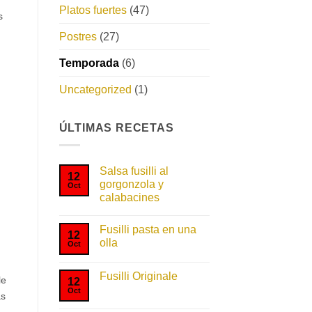
Platos fuertes
(47)
s
Postres
(27)
Temporada
(6)
Uncategorized
(1)
ÚLTIMAS RECETAS
Salsa fusilli al
12
gorgonzola y
Oct
calabacines
No
hay
Fusilli pasta en una
comentarios
12
en
olla
Oct
Salsa
fusilli
No
al
hay
gorgonzola
Fusilli Originale
comentarios
le
12
y
en
Oct
No
calabacines
Fusilli
as
hay
pasta
comentarios
en