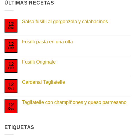
ÚLTIMAS RECETAS
Salsa fusilli al gorgonzola y calabacines
12
Oct
No
hay
comentarios
en
Fusilli pasta en una olla
Salsa
12
fusilli
Oct
No
al
hay
gorgonzola
comentarios
y
en
Fusilli Originale
calabacines
Fusilli
12
pasta
Oct
No
en
hay
una
comentarios
olla
en
Cardenal Tagliatelle
Fusilli
12
Originale
Oct
No
hay
comentarios
en
Tagliatelle con champiñones y queso parmesano
Cardenal
12
Tagliatelle
Oct
No
hay
comentarios
en
Tagliatelle
ETIQUETAS
con
champiñones