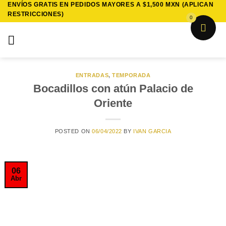
ENVÍOS GRATIS EN PEDIDOS MAYORES A $1,500 MXN (APLICAN
Saltar
RESTRICCIONES)
al
0
contenido
ENTRADAS
,
TEMPORADA
Bocadillos con atún Palacio de
Oriente
POSTED ON
06/04/2022
BY
IVAN GARCIA
06
Abr