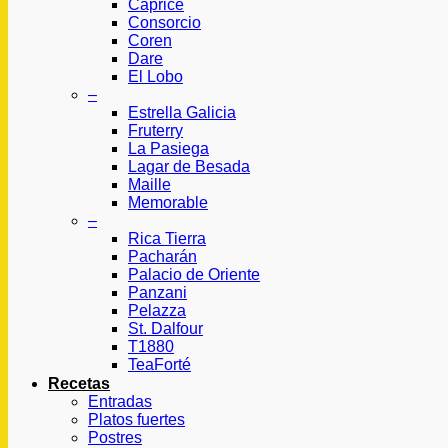
Caprice
Consorcio
Coren
Dare
El Lobo
–
Estrella Galicia
Fruterry
La Pasiega
Lagar de Besada
Maille
Memorable
–
Rica Tierra
Pacharán
Palacio de Oriente
Panzani
Pelazza
St. Dalfour
T1880
TeaForté
Recetas
Entradas
Platos fuertes
Postres