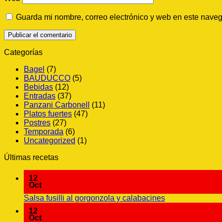
Guarda mi nombre, correo electrónico y web en este nave
Categorías
Bagel
(7)
BAUDUCCO
(5)
Bebidas
(12)
Entradas
(37)
Panzani Carbonell
(11)
Platos fuertes
(47)
Postres
(27)
Temporada
(6)
Uncategorized
(1)
Últimas recetas
12
Oct
No
Salsa fusilli al gorgonzola y calabacines
hay
12
comentarios
Oct