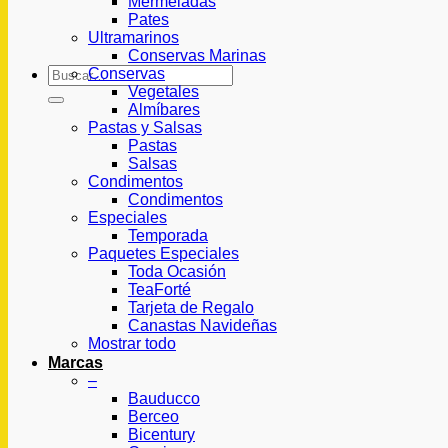
Mermeladas
Pates
Ultramarinos
Conservas Marinas
Buscar
Conservas
por:
Vegetales
Almíbares
Pastas y Salsas
Pastas
Salsas
Condimentos
Condimentos
Especiales
Temporada
Paquetes Especiales
Toda Ocasión
TeaForté
Tarjeta de Regalo
Canastas Navideñas
Mostrar todo
Marcas
–
Bauducco
Berceo
Bicentury