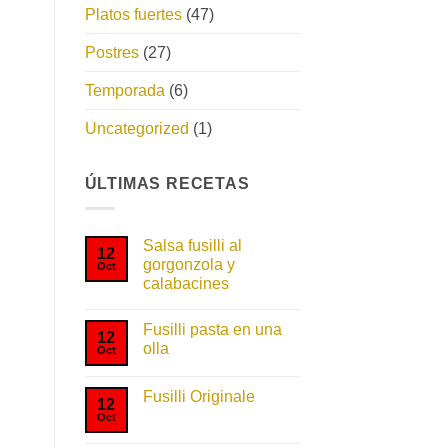
Platos fuertes
(47)
Postres
(27)
Temporada
(6)
Uncategorized
(1)
ÚLTIMAS RECETAS
Salsa fusilli al
12
gorgonzola y
Oct
calabacines
No
hay
Fusilli pasta en una
comentarios
12
en
olla
Oct
Salsa
fusilli
No
al
hay
gorgonzola
Fusilli Originale
comentarios
12
y
en
Oct
No
calabacines
Fusilli
hay
pasta
comentarios
en