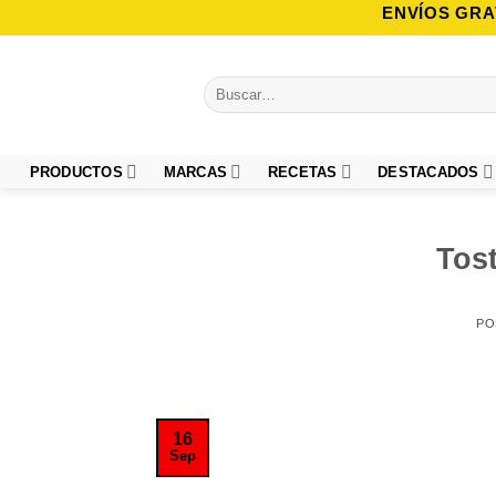
Saltar
ENVÍOS GRA
al
contenido
Buscar
por:
PRODUCTOS
MARCAS
RECETAS
DESTACADOS
Tos
PO
16
Sep