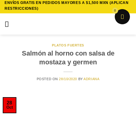
ENVÍOS GRATIS EN PEDIDOS MAYORES A $1,500 MXN (APLICAN
Saltar
RESTRICCIONES)
al
0
contenido
PLATOS FUERTES
Salmón al horno con salsa de
mostaza y germen
POSTED ON
28/10/2020
BY
ADRIANA
28
Oct