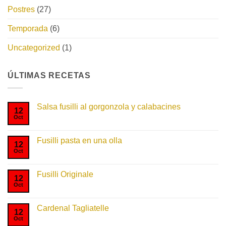
Postres
(27)
Temporada
(6)
Uncategorized
(1)
ÚLTIMAS RECETAS
Salsa fusilli al gorgonzola y calabacines
12
Oct
No
hay
comentarios
en
Fusilli pasta en una olla
Salsa
12
fusilli
Oct
No
al
hay
gorgonzola
comentarios
y
en
Fusilli Originale
calabacines
Fusilli
12
pasta
Oct
No
en
hay
una
comentarios
olla
en
Cardenal Tagliatelle
Fusilli
12
Originale
Oct
No
hay