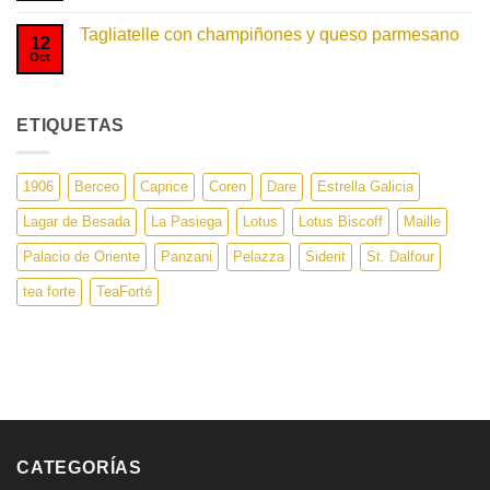
comentarios
en
Tagliatelle con champiñones y queso parmesano
Cardenal
12
Tagliatelle
Oct
No
hay
comentarios
en
Tagliatelle
ETIQUETAS
con
champiñones
y
queso
parmesano
1906
Berceo
Caprice
Coren
Dare
Estrella Galicia
Lagar de Besada
La Pasiega
Lotus
Lotus Biscoff
Maille
Palacio de Oriente
Panzani
Pelazza
Siderit
St. Dalfour
tea forte
TeaForté
CATEGORÍAS