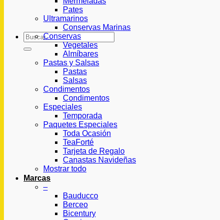
Mermeladas
Pates
Ultramarinos
Conservas Marinas
Buscar
Conservas
por:
Vegetales
Almíbares
Pastas y Salsas
Pastas
Salsas
Condimentos
Condimentos
Especiales
Temporada
Paquetes Especiales
Toda Ocasión
TeaForté
Tarjeta de Regalo
Canastas Navideñas
Mostrar todo
Marcas
–
Bauducco
Berceo
Bicentury