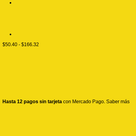
Rango
$
50.40
-
$
166.32
de
precios:
desde
$50.40
hasta
$166.32
Hasta 12 pagos sin tarjeta
con Mercado Pago.
Saber más