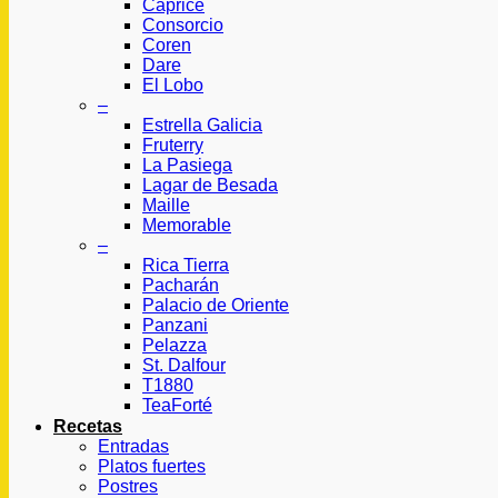
Caprice
Consorcio
Coren
Dare
El Lobo
–
Estrella Galicia
Fruterry
La Pasiega
Lagar de Besada
Maille
Memorable
–
Rica Tierra
Pacharán
Palacio de Oriente
Panzani
Pelazza
St. Dalfour
T1880
TeaForté
Recetas
Entradas
Platos fuertes
Postres