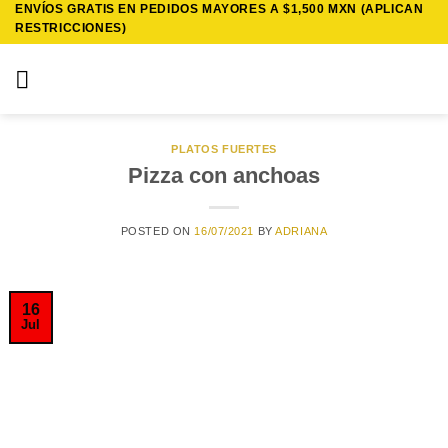
ENVÍOS GRATIS EN PEDIDOS MAYORES A $1,500 MXN (APLICAN
Saltar
RESTRICCIONES)
al
contenido
PLATOS FUERTES
Pizza con anchoas
POSTED ON
16/07/2021
BY
ADRIANA
16
Jul