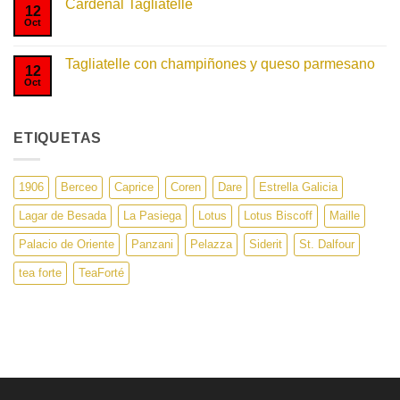
Cardenal Tagliatelle
Fusilli
12
Originale
Oct
No
hay
comentarios
en
Tagliatelle con champiñones y queso parmesano
Cardenal
12
Tagliatelle
Oct
No
hay
comentarios
en
Tagliatelle
ETIQUETAS
con
champiñones
y
queso
parmesano
1906
Berceo
Caprice
Coren
Dare
Estrella Galicia
Lagar de Besada
La Pasiega
Lotus
Lotus Biscoff
Maille
Palacio de Oriente
Panzani
Pelazza
Siderit
St. Dalfour
tea forte
TeaForté