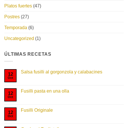
Platos fuertes
(47)
Postres
(27)
Temporada
(6)
Uncategorized
(1)
ÚLTIMAS RECETAS
Salsa fusilli al gorgonzola y calabacines
12
Oct
No
hay
comentarios
en
Fusilli pasta en una olla
Salsa
12
fusilli
Oct
No
al
hay
gorgonzola
comentarios
y
en
Fusilli Originale
calabacines
Fusilli
12
pasta
Oct
No
en
hay
una
comentarios
olla
en