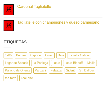
una
comentarios
olla
en
Cardenal Tagliatelle
Fusilli
12
Originale
Oct
No
hay
comentarios
en
Tagliatelle con champiñones y queso parmesano
Cardenal
12
Tagliatelle
Oct
No
hay
comentarios
en
Tagliatelle
ETIQUETAS
con
champiñones
y
queso
parmesano
1906
Berceo
Caprice
Coren
Dare
Estrella Galicia
Lagar de Besada
La Pasiega
Lotus
Lotus Biscoff
Maille
Palacio de Oriente
Panzani
Pelazza
Siderit
St. Dalfour
tea forte
TeaForté