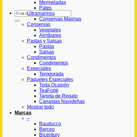
Mermeladas
Pates
Buscar
Ultramarinos
por:
Conservas Marinas
Conservas
Vegetales
Almíbares
Pastas y Salsas
Pastas
Salsas
Condimentos
Condimentos
Especiales
Temporada
Paquetes Especiales
Toda Ocasión
TeaForté
Tarjeta de Regalo
Canastas Navideñas
Mostrar todo
Marcas
–
Bauducco
Berceo
Bicentury