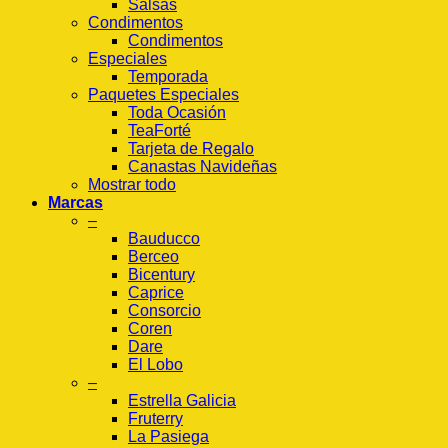
Salsas
Condimentos
Condimentos
Especiales
Temporada
Paquetes Especiales
Toda Ocasión
TeaForté
Tarjeta de Regalo
Canastas Navideñas
Mostrar todo
Marcas
–
Bauducco
Berceo
Bicentury
Caprice
Consorcio
Coren
Dare
El Lobo
–
Estrella Galicia
Fruterry
La Pasiega