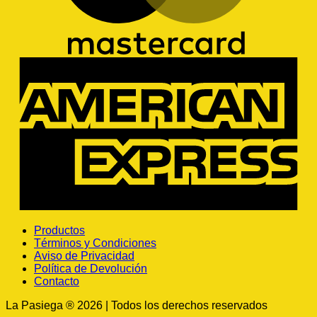
A
E
Productos
Términos y Condiciones
Aviso de Privacidad
Política de Devolución
Contacto
La Pasiega ® 2026 | Todos los derechos reservados