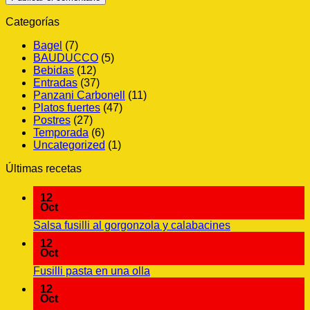
Categorías
Bagel
(7)
BAUDUCCO
(5)
Bebidas
(12)
Entradas
(37)
Panzani Carbonell
(11)
Platos fuertes
(47)
Postres
(27)
Temporada
(6)
Uncategorized
(1)
Últimas recetas
12
Oct
No
Salsa fusilli al gorgonzola y calabacines
hay
12
comentarios
Oct
en
No
Fusilli pasta en una olla
Salsa
hay
fusilli
12
comentarios
Oct
al
en