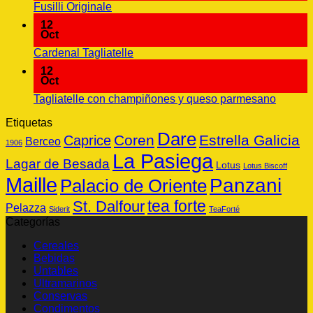
gorgonzola
No
Fusilli Originale
Fusilli
y
hay
pasta
12
calabacines
comentarios
Oct
en
en
una
No
Cardenal Tagliatelle
Fusilli
olla
hay
Originale
12
comentarios
Oct
en
No
Tagliatelle con champiñones y queso parmesano
Cardenal
hay
Tagliatelle
Etiquetas
coment
Dare
en
Coren
Estrella Galicia
Caprice
Berceo
1906
Tagliate
La Pasiega
con
Lagar de Besada
Lotus
Lotus Biscoff
champi
Maille
Panzani
Palacio de Oriente
y
queso
tea forte
St. Dalfour
Pelazza
Siderit
TeaForté
parmes
Categorías
Cereales
Bebidas
Untables
Ultramarinos
Conservas
Condimentos