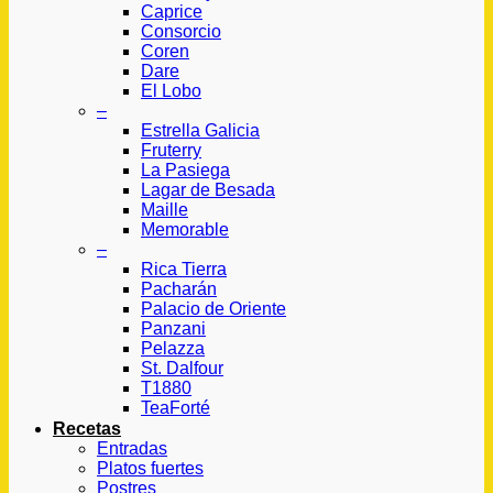
Caprice
Consorcio
Coren
Dare
El Lobo
–
Estrella Galicia
Fruterry
La Pasiega
Lagar de Besada
Maille
Memorable
–
Rica Tierra
Pacharán
Palacio de Oriente
Panzani
Pelazza
St. Dalfour
T1880
TeaForté
Recetas
Entradas
Platos fuertes
Postres