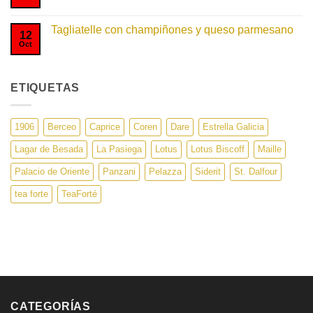
hay
comentarios
en
Tagliatelle con champiñones y queso parmesano
Cardenal
12
Tagliatelle
Oct
No
hay
comentarios
en
Tagliatelle
ETIQUETAS
con
champiñones
y
queso
parmesano
1906
Berceo
Caprice
Coren
Dare
Estrella Galicia
Lagar de Besada
La Pasiega
Lotus
Lotus Biscoff
Maille
Palacio de Oriente
Panzani
Pelazza
Siderit
St. Dalfour
tea forte
TeaForté
CATEGORÍAS