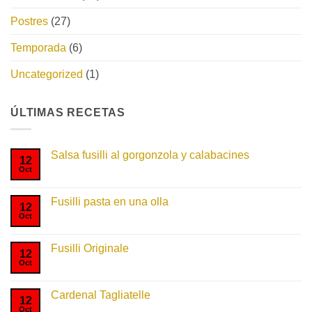
Postres
(27)
Temporada
(6)
Uncategorized
(1)
ÚLTIMAS RECETAS
Salsa fusilli al gorgonzola y calabacines
12
Oct
No
hay
comentarios
en
Fusilli pasta en una olla
Salsa
12
fusilli
Oct
No
al
hay
gorgonzola
comentarios
y
en
Fusilli Originale
calabacines
Fusilli
12
pasta
Oct
No
en
hay
una
comentarios
olla
en
Cardenal Tagliatelle
Fusilli
12
Originale
Oct
No