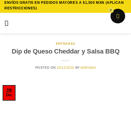
ENVÍOS GRATIS EN PEDIDOS MAYORES A $1,500 MXN (APLICAN
Saltar
RESTRICCIONES)
al
0
contenido
ENTRADAS
Dip de Queso Cheddar y Salsa BBQ
POSTED ON
28/12/2020
BY
ADRIANA
28
Dic