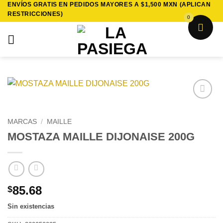
ENVÍOS GRATIS EN PEDIDOS MAYORES A $1,500 MXN (APLICAN
Saltar
RESTRICCIONES)
al
0
contenido
Añadir
a la
MARCAS
/
MAILLE
lista de
MOSTAZA MAILLE DIJONAISE 200G
deseos
85.68
$
Sin existencias