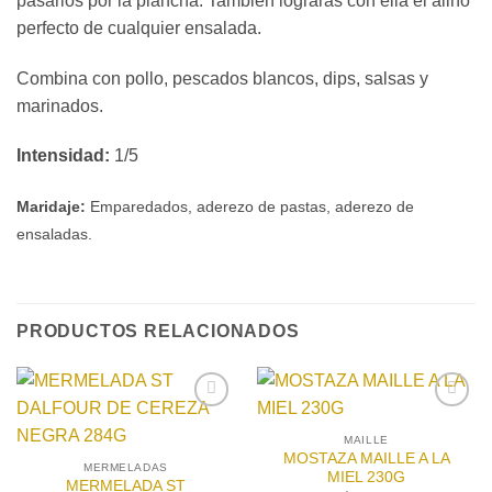
pasarlos por la plancha. También lograrás con ella el aliño
perfecto de cualquier ensalada.
Combina con pollo, pescados blancos, dips, salsas y
marinados.
Intensidad:
1/5
Maridaje
:
Emparedados, aderezo de pastas, aderezo de
ensaladas.
PRODUCTOS RELACIONADOS
Añadir
Añadir
a la
a la
MAILLE
lista de
lista de
MOSTAZA MAILLE A LA
MERMELADAS
deseos
deseos
MIEL 230G
MERMELADA ST