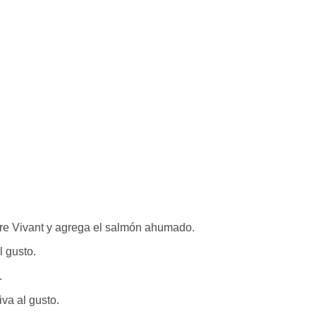
are Vivant y agrega el salmón ahumado.
l gusto.
.
iva al gusto.