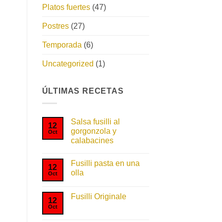
Platos fuertes
(47)
Postres
(27)
Temporada
(6)
Uncategorized
(1)
ÚLTIMAS RECETAS
Salsa fusilli al
12
gorgonzola y
Oct
calabacines
No
hay
Fusilli pasta en una
comentarios
12
en
olla
Oct
Salsa
fusilli
No
al
hay
gorgonzola
Fusilli Originale
comentarios
12
y
en
Oct
No
calabacines
Fusilli
hay
pasta
comentarios
en