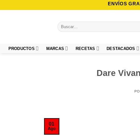
Saltar
ENVÍOS GRA
al
contenido
Buscar
por:
PRODUCTOS
MARCAS
RECETAS
DESTACADOS
Dare Viva
PO
01
Ago