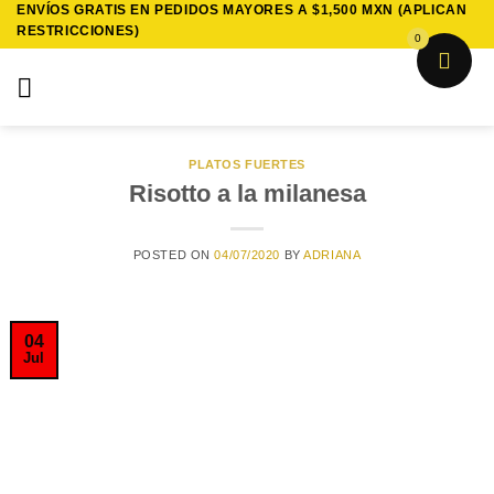
ENVÍOS GRATIS EN PEDIDOS MAYORES A $1,500 MXN (APLICAN
Saltar
RESTRICCIONES)
al
0
contenido
PLATOS FUERTES
Risotto a la milanesa
POSTED ON
04/07/2020
BY
ADRIANA
04
Jul