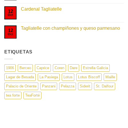
una
comentarios
olla
en
Cardenal Tagliatelle
Fusilli
12
Originale
Oct
No
hay
comentarios
en
Tagliatelle con champiñones y queso parmesano
Cardenal
12
Tagliatelle
Oct
No
hay
comentarios
en
Tagliatelle
ETIQUETAS
con
champiñones
y
queso
parmesano
1906
Berceo
Caprice
Coren
Dare
Estrella Galicia
Lagar de Besada
La Pasiega
Lotus
Lotus Biscoff
Maille
Palacio de Oriente
Panzani
Pelazza
Siderit
St. Dalfour
tea forte
TeaForté