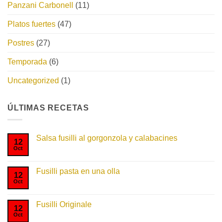
Panzani Carbonell
(11)
Platos fuertes
(47)
Postres
(27)
Temporada
(6)
Uncategorized
(1)
ÚLTIMAS RECETAS
Salsa fusilli al gorgonzola y calabacines
12
Oct
No
hay
comentarios
en
Fusilli pasta en una olla
Salsa
12
fusilli
Oct
No
al
hay
gorgonzola
comentarios
y
en
Fusilli Originale
calabacines
Fusilli
12
pasta
Oct
No
en
hay