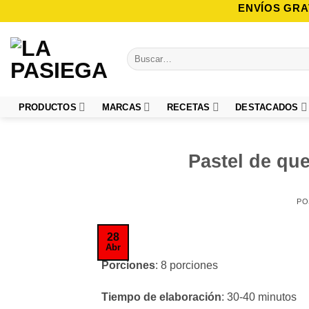
Saltar
ENVÍOS GRA
al
contenido
Buscar
por:
PRODUCTOS
MARCAS
RECETAS
DESTACADOS
Pastel de qu
PO
28
Abr
Porciones
: 8 porciones
Tiempo de elaboración
: 30-40 minutos