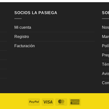
SOCIOS LA PASIEGA
SO
Mi cuenta
Nos
Registro
Mar
Facturación
Pol
Pre
Tér
Avi
Con
PayPal
Visa
MasterCard
American
Express