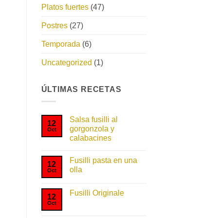
Platos fuertes
(47)
Postres
(27)
Temporada
(6)
Uncategorized
(1)
ÚLTIMAS RECETAS
Salsa fusilli al
12
gorgonzola y
Oct
calabacines
No
hay
Fusilli pasta en una
comentarios
12
en
olla
Oct
Salsa
fusilli
No
al
hay
gorgonzola
Fusilli Originale
comentarios
12
y
en
Oct
No
calabacines
Fusilli
hay
pasta
comentarios
en