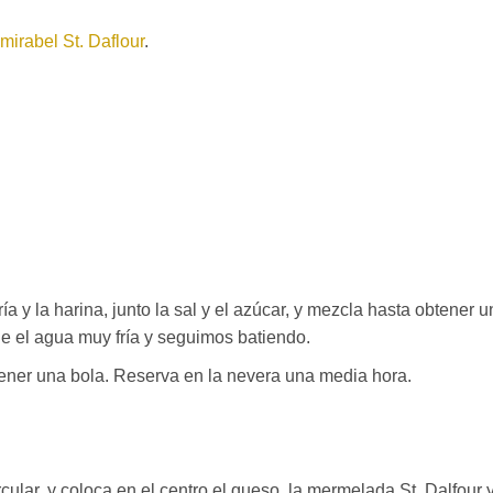
mirabel St. Daflour
.
ía y la harina, junto la sal y el azúcar, y mezcla hasta obtener 
e el agua muy fría y seguimos batiendo.
tener una bola. Reserva en la nevera una media hora.
ular, y coloca en el centro el queso, la mermelada St. Dalfour y