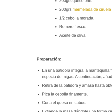
200grs queso brie.
200grs
mermelada de ciruela 
1/2 cebolla morada.
Romero fresco.
Aceite de oliva.
Preparación:
En una batidora integra la mantequilla fr
especia de migas. A continuación, añad
Retira de la batidora y amasa hasta ob
Pica la cebolla finamente.
Corta el queso en cubos.
Extiende la masa dándole una forma circ