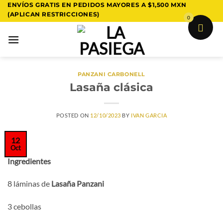
Saltar
ENVÍOS GRATIS EN PEDIDOS MAYORES A $1,500 MXN
(APLICAN RESTRICCIONES)
al
0
contenido
PANZANI CARBONELL
Lasaña clásica
POSTED ON
12/10/2023
BY
IVAN GARCIA
12
Oct
Ingredientes
8 láminas de
Lasaña Panzani
3 cebollas