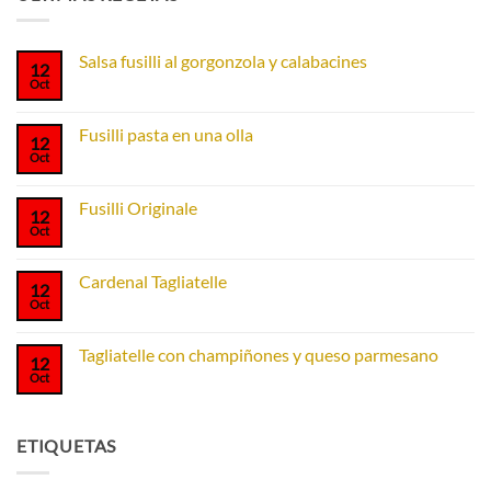
Salsa fusilli al gorgonzola y calabacines
12
Oct
No
hay
comentarios
en
Fusilli pasta en una olla
12
Salsa
fusilli
Oct
No
al
hay
gorgonzola
comentarios
y
en
Fusilli Originale
calabacines
12
Fusilli
pasta
Oct
No
en
hay
una
comentarios
olla
en
Cardenal Tagliatelle
12
Fusilli
Originale
Oct
No
hay
comentarios
en
Tagliatelle con champiñones y queso parmesano
12
Cardenal
Tagliatelle
Oct
No
hay
comentarios
en
Tagliatelle
ETIQUETAS
con
champiñones
y
queso