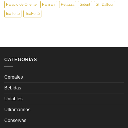
Palacio de Oriente
Panzani
Pelazza
Siderit
St. Dalfour
tea forte
TeaForté
CATEGORÍAS
Cereales
Bebidas
Untables
Ultramarinos
Conservas