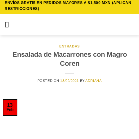
ENVÍOS GRATIS EN PEDIDOS MAYORES A $1,500 MXN (APLICAN
Saltar
RESTRICCIONES)
al
contenido
ENTRADAS
Ensalada de Macarrones con Magro
Coren
POSTED ON
13/02/2021
BY
ADRIANA
13
Feb