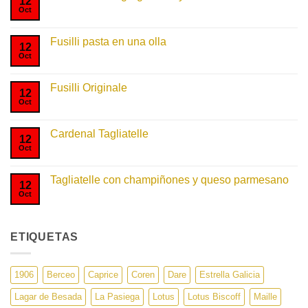
12
Oct
No
hay
comentarios
en
Fusilli pasta en una olla
Salsa
12
fusilli
Oct
No
al
hay
gorgonzola
comentarios
y
en
Fusilli Originale
calabacines
Fusilli
12
pasta
Oct
No
en
hay
una
comentarios
olla
en
Cardenal Tagliatelle
Fusilli
12
Originale
Oct
No
hay
comentarios
en
Tagliatelle con champiñones y queso parmesano
Cardenal
12
Tagliatelle
Oct
No
hay
comentarios
en
Tagliatelle
ETIQUETAS
con
champiñones
y
queso
parmesano
1906
Berceo
Caprice
Coren
Dare
Estrella Galicia
Lagar de Besada
La Pasiega
Lotus
Lotus Biscoff
Maille