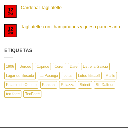
una
comentarios
olla
en
Cardenal Tagliatelle
Fusilli
12
Originale
Oct
No
hay
comentarios
en
Tagliatelle con champiñones y queso parmesano
Cardenal
12
Tagliatelle
Oct
No
hay
comentarios
en
Tagliatelle
ETIQUETAS
con
champiñones
y
queso
parmesano
1906
Berceo
Caprice
Coren
Dare
Estrella Galicia
Lagar de Besada
La Pasiega
Lotus
Lotus Biscoff
Maille
Palacio de Oriente
Panzani
Pelazza
Siderit
St. Dalfour
tea forte
TeaForté