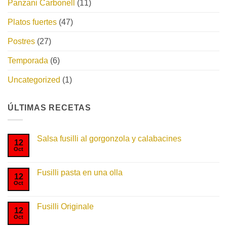
Panzani Carbonell
(11)
Platos fuertes
(47)
Postres
(27)
Temporada
(6)
Uncategorized
(1)
ÚLTIMAS RECETAS
Salsa fusilli al gorgonzola y calabacines
12
Oct
No
hay
comentarios
en
Fusilli pasta en una olla
Salsa
12
fusilli
Oct
No
al
hay
gorgonzola
comentarios
y
en
Fusilli Originale
calabacines
Fusilli
12
pasta
Oct
No
en
hay