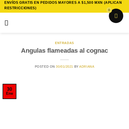
ENVÍOS GRATIS EN PEDIDOS MAYORES A $1,500 MXN (APLICAN
Saltar
RESTRICCIONES)
al
0
contenido
ENTRADAS
Angulas flameadas al cognac
POSTED ON
30/01/2021
BY
ADRIANA
30
Ene