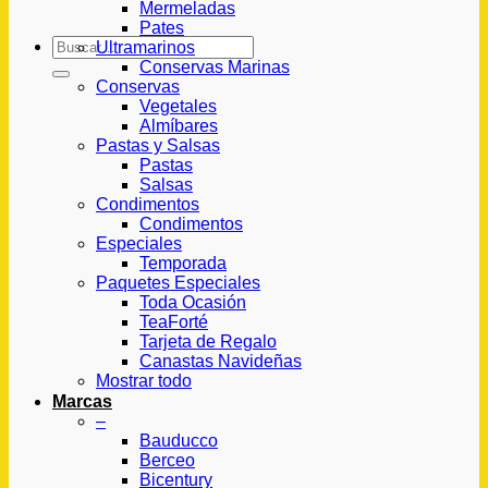
Mermeladas
Pates
Buscar
Ultramarinos
por:
Conservas Marinas
Conservas
Vegetales
Almíbares
Pastas y Salsas
Pastas
Salsas
Condimentos
Condimentos
Especiales
Temporada
Paquetes Especiales
Toda Ocasión
TeaForté
Tarjeta de Regalo
Canastas Navideñas
Mostrar todo
Marcas
–
Bauducco
Berceo
Bicentury