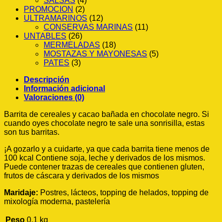
SALSAS
(4)
PROMOCION
(2)
ULTRAMARINOS
(12)
CONSERVAS MARINAS
(11)
UNTABLES
(26)
MERMELADAS
(18)
MOSTAZAS Y MAYONESAS
(5)
PATES
(3)
Descripción
Información adicional
Valoraciones (0)
Barrita de cereales y cacao bañada en chocolate negro. Si
cuando oyes chocolate negro te sale una sonrisilla, estas
son tus barritas.
¡A gozarlo y a cuidarte, ya que cada barrita tiene menos de
100 kcal Contiene soja, leche y derivados de los mismos.
Puede contener trazas de cereales que contienen gluten,
frutos de cáscara y derivados de los mismos
Maridaje:
Postres, lácteos, topping de helados, topping de
mixología moderna, pastelería
Peso
0.1 kg