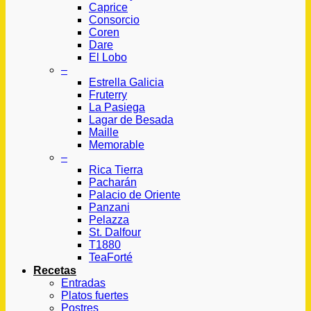
Caprice
Consorcio
Coren
Dare
El Lobo
–
Estrella Galicia
Fruterry
La Pasiega
Lagar de Besada
Maille
Memorable
–
Rica Tierra
Pacharán
Palacio de Oriente
Panzani
Pelazza
St. Dalfour
T1880
TeaForté
Recetas
Entradas
Platos fuertes
Postres