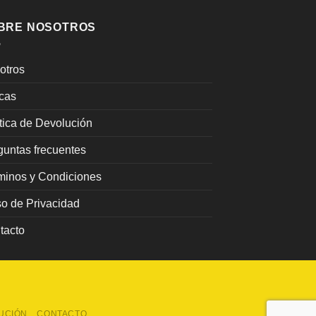
t
m
BRE NOSOTROS
v
L
otros
o
s
cas
p
e
ítica de Devolución
e
guntas frecuentes
l
p
minos y Condiciones
d
p
so de Privacidad
tacto
LUCIÓN
CONTACTO