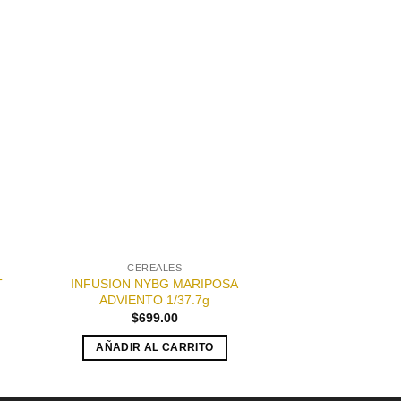
dir
Añadir
a
a la
 de
lista de
eos
deseos
CEREALES
CAPR
INFUSION NYBG MARIPOSA
GALLETA CAPRI
T
ADVIENTO 1/37.7g
NEG
$
699.00
$
73.50
-
AÑADIR AL CARRITO
SELECCIONAR
E
p