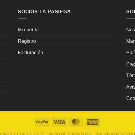
SOCIOS LA PASIEGA
SO
Mi cuenta
Nos
Registro
Mar
Facturación
Pol
Pre
Tér
Avi
Con
PayPal
Visa
MasterCard
American
Express
MINOS Y CONDICIONES
AVISO DE PRIVACIDAD
POLÍTICA DE DEVO