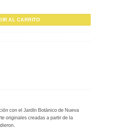
M C10 1/30g cantidad
IR AL CARRITO
ación con el Jardín Botánico de Nueva
e originales creadas a partir de la
edieron.