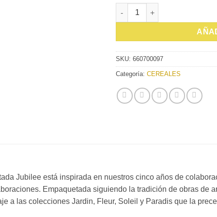
INFUSION NYBG JUBILEE PIRA
AÑAD
SKU:
660700097
Categoría:
CEREALES
mitada Jubilee está inspirada en nuestros cinco años de colabor
aboraciones. Empaquetada siguiendo la tradición de obras de art
je a las colecciones Jardin, Fleur, Soleil y Paradis que la prec