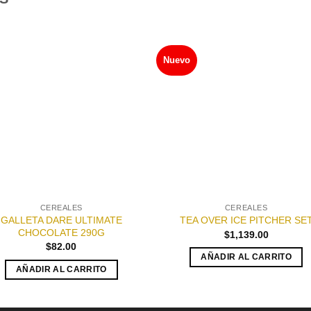
Nuevo
Añadir
Aña
a la
a l
lista de
lista
deseos
des
CEREALES
CEREALES
GALLETA DARE ULTIMATE
TEA OVER ICE PITCHER SE
CHOCOLATE 290G
$
1,139.00
$
82.00
AÑADIR AL CARRITO
AÑADIR AL CARRITO