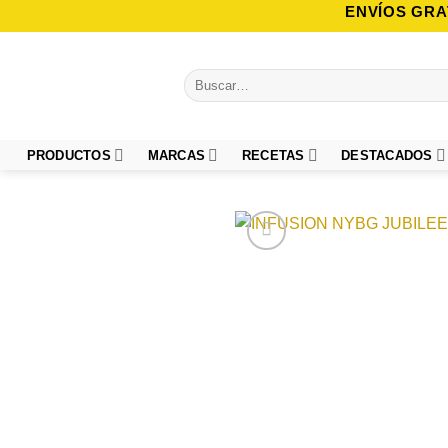
Saltar
ENVÍOS GRA
al
contenido
Buscar
por:
PRODUCTOS
MARCAS
RECETAS
DESTACADOS