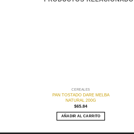
Añadir
a la
lista de
deseos
CEREALES
PAN TOSTADO DARE MELBA
NATURAL 200G
$
65.84
AÑADIR AL CARRITO