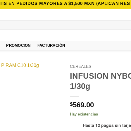
TIS EN PEDIDOS MAYORES A $1,500 MXN (APLICAN RES
PROMOCION
FACTURACIÓN
CEREALES
INFUSION NYBG
Añadir
1/30g
a la
lista de
deseos
569.00
$
Hay existencias
Hasta 12 pagos sin tarje