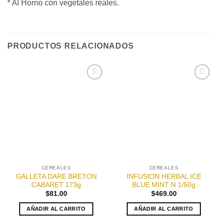
* Al Horno con vegetales reales.
PRODUCTOS RELACIONADOS
Añadir
Añadir
a la
a la
lista de
lista de
deseos
deseos
CEREALES
CEREALES
GALLETA DARE BRETON
INFUSION HERBAL ICE
CABARET 173g
BLUE MINT N 1/50g
$
81.00
$
469.00
AÑADIR AL CARRITO
AÑADIR AL CARRITO