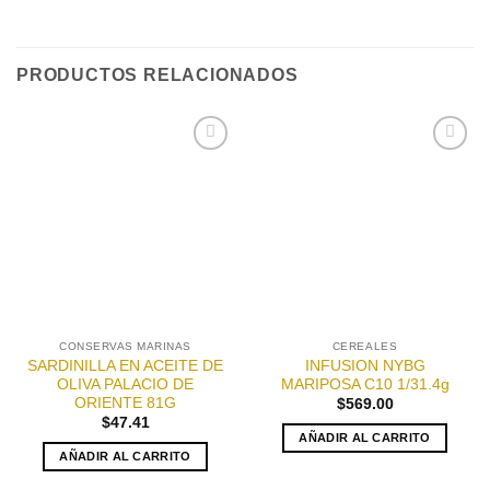
PRODUCTOS RELACIONADOS
Añadir
Añadir
a la
a la
lista de
lista de
deseos
deseos
CONSERVAS MARINAS
CEREALES
SARDINILLA EN ACEITE DE
INFUSION NYBG
OLIVA PALACIO DE
MARIPOSA C10 1/31.4g
ORIENTE 81G
$
569.00
$
47.41
AÑADIR AL CARRITO
AÑADIR AL CARRITO