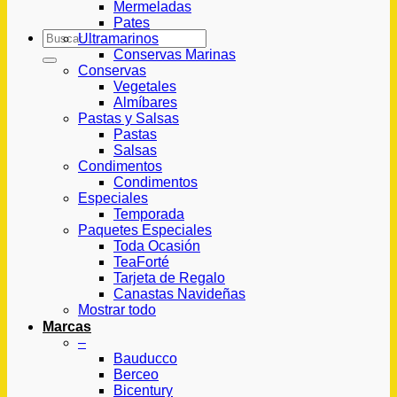
Mermeladas
Pates
Buscar
Ultramarinos
por:
Conservas Marinas
Conservas
Vegetales
Almíbares
Pastas y Salsas
Pastas
Salsas
Condimentos
Condimentos
Especiales
Temporada
Paquetes Especiales
Toda Ocasión
TeaForté
Tarjeta de Regalo
Canastas Navideñas
Mostrar todo
Marcas
–
Bauducco
Berceo
Bicentury