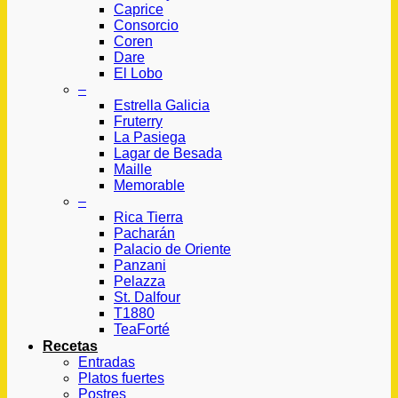
Caprice
Consorcio
Coren
Dare
El Lobo
–
Estrella Galicia
Fruterry
La Pasiega
Lagar de Besada
Maille
Memorable
–
Rica Tierra
Pacharán
Palacio de Oriente
Panzani
Pelazza
St. Dalfour
T1880
TeaForté
Recetas
Entradas
Platos fuertes
Postres