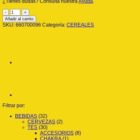
¿Tienes dudas? Consulta nuestra
Ayuda
.
INFUSION
NYBG
Añadir al carrito
JUBILEE
SKU:
660700096
Categoría:
CEREALES
PIRAM
C20
1/60g
cantidad
Filtrar por:
BEBIDAS
(32)
CERVEZAS
(2)
TES
(30)
ACCESORIOS
(8)
CHAKRA
(1)