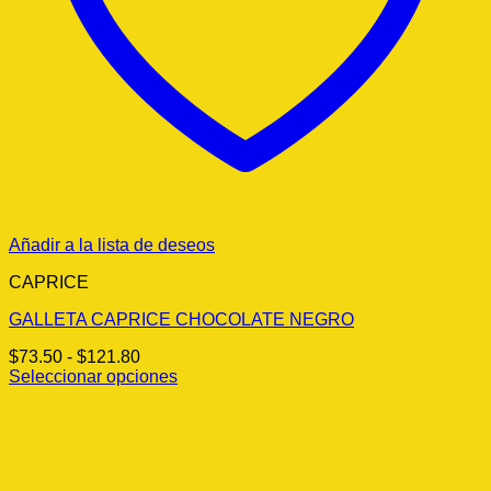
Añadir a la lista de deseos
CAPRICE
GALLETA CAPRICE CHOCOLATE NEGRO
Rango
$
73.50
-
$
121.80
de
Seleccionar opciones
Este
precios:
producto
desde
tiene
$73.50
múltiples
hasta
variantes.
$121.80