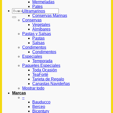
Mermeladas
Pates
Buscar
Ultramarinos
por:
Conservas Marinas
Conservas
Vegetales
Almíbares
Pastas y Salsas
Pastas
Salsas
Condimentos
Condimentos
Especiales
Temporada
Paquetes Especiales
Toda Ocasión
TeaForté
Tarjeta de Regalo
Canastas Navideñas
Mostrar todo
Marcas
–
Bauducco
Berceo
Bicentury