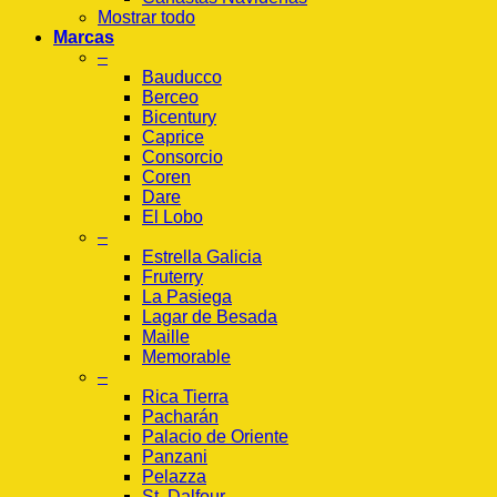
Mostrar todo
Marcas
–
Bauducco
Berceo
Bicentury
Caprice
Consorcio
Coren
Dare
El Lobo
–
Estrella Galicia
Fruterry
La Pasiega
Lagar de Besada
Maille
Memorable
–
Rica Tierra
Pacharán
Palacio de Oriente
Panzani
Pelazza
St. Dalfour