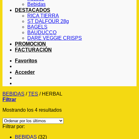
Bebidas
DESTACADOS
RICA TIERRA
ST DALFOUR 28g
BAGELS
BAUDUCCO
DARE VEGGIE CRISPS
PROMOCION
FACTURACIÓN
Favoritos
Acceder
BEBIDAS
/
TES
/
HERBAL
Filtrar
Ordenado
Mostrando los 4 resultados
por
los
Filtrar por:
últimos
BEBIDAS
(32)