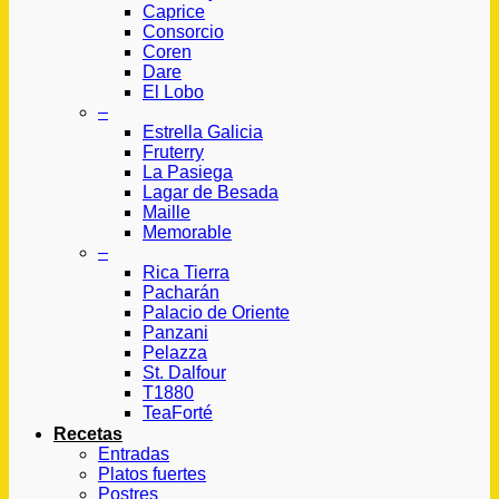
Caprice
Consorcio
Coren
Dare
El Lobo
–
Estrella Galicia
Fruterry
La Pasiega
Lagar de Besada
Maille
Memorable
–
Rica Tierra
Pacharán
Palacio de Oriente
Panzani
Pelazza
St. Dalfour
T1880
TeaForté
Recetas
Entradas
Platos fuertes
Postres