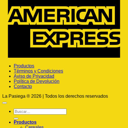
E
Productos
Términos y Condiciones
Aviso de Privacidad
Política de Devolución
Contacto
La Pasiega ® 2026 | Todos los derechos reservados
Buscar
por:
Productos
Cereales