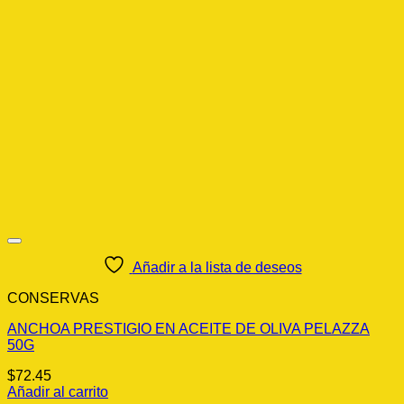
múltiples
hasta
variantes.
$77.39
Las
opciones
se
pueden
elegir
en
la
página
de
producto
Añadir a la lista de deseos
CONSERVAS
ANCHOA PRESTIGIO EN ACEITE DE OLIVA PELAZZA
50G
$
72.45
Añadir al carrito