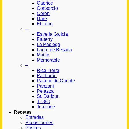
Caprice
Consorcio
Coren
Dare
El Lobo
–
Estrella Galicia
Fruterry
La Pasiega
Lagar de Besada
Maille
Memorable
–
Rica Tierra
Pacharán
Palacio de Oriente
Panzani
Pelazza
St. Dalfour
T1880
TeaForté
Recetas
Entradas
Platos fuertes
Postres