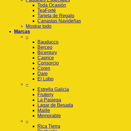
Toda Ocasión
TeaForté
Tarjeta de Regalo
Canastas Navideñas
Mostrar todo
Marcas
–
Bauducco
Berceo
Bicentury
Caprice
Consorcio
Coren
Dare
El Lobo
–
Estrella Galicia
Fruterry
La Pasiega
Lagar de Besada
Maille
Memorable
–
Rica Tierra