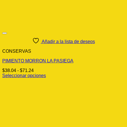
Añadir a la lista de deseos
CONSERVAS
PIMIENTO MORRON LA PASIEGA
Rango
$
38.04
-
$
71.24
de
Seleccionar opciones
Este
precios:
producto
desde
tiene
$38.04
múltiples
hasta
variantes.
$71.24
Las
opciones
se
pueden
elegir