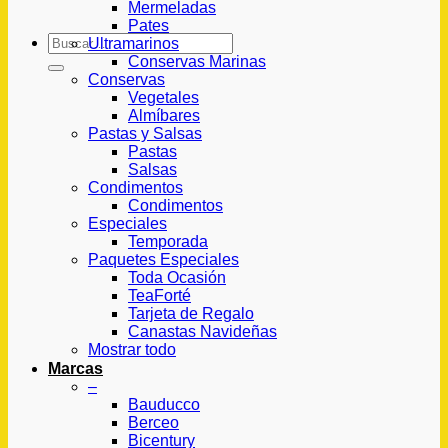
Mermeladas
Pates
Buscar
Ultramarinos
por:
Conservas Marinas
Conservas
Vegetales
Almíbares
Pastas y Salsas
Pastas
Salsas
Condimentos
Condimentos
Especiales
Temporada
Paquetes Especiales
Toda Ocasión
TeaForté
Tarjeta de Regalo
Canastas Navideñas
Mostrar todo
Marcas
–
Bauducco
Berceo
Bicentury