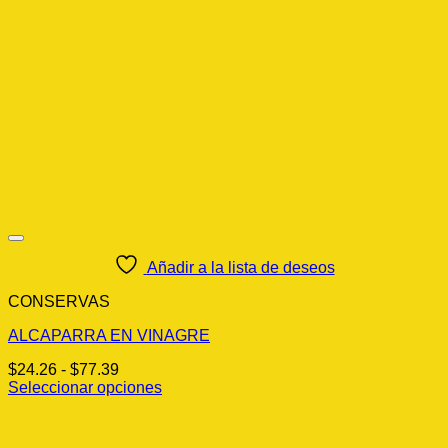
Añadir a la lista de deseos
CONSERVAS
ALCAPARRA EN VINAGRE
Rango
$
24.26
-
$
77.39
de
Seleccionar opciones
Este
precios:
producto
desde
tiene
$24.26