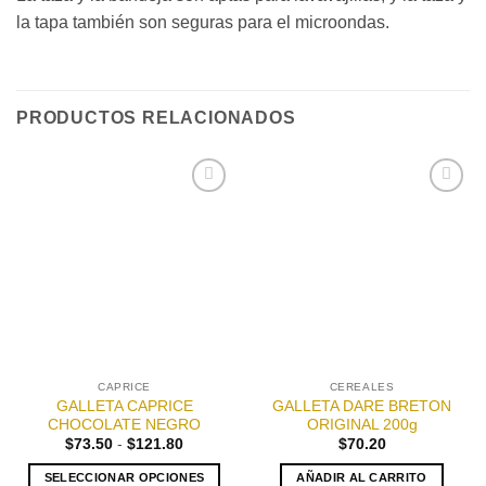
la tapa también son seguras para el microondas.
PRODUCTOS RELACIONADOS
Añadir
Añadir
a la
a la
lista de
lista de
deseos
deseos
CAPRICE
CEREALES
GALLETA CAPRICE
GALLETA DARE BRETON
CHOCOLATE NEGRO
ORIGINAL 200g
Rango
$
73.50
-
$
121.80
$
70.20
de
precios:
SELECCIONAR OPCIONES
AÑADIR AL CARRITO
desde