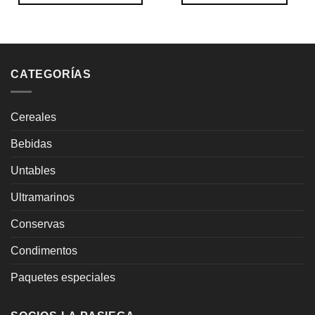
$73.50
Este
hasta
producto
$121.80
tiene
múltiples
variantes.
CATEGORÍAS
Las
opciones
se
Cereales
pueden
Bebidas
elegir
en
Untables
la
página
Ultramarinos
de
producto
Conservas
Condimentos
Paquetes especiales