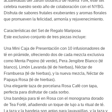
acuareladas del Jardín Botánico de Nueva York, este set
celebra nuestro sexto año de colaboración con el NYBG.
Disfruta de sabores frutales exuberantes y aromas florales
que promueven la felicidad, armonía y rejuvenecimiento.
Características del Set de Regalo Mariposa
Este exclusivo conjunto de tres piezas incluye:
Una Mini Caja de Presentación con 10 infusionadores de
té en pirámide, ofreciendo dos de cada mezcla exclusiva
como Menta Pepino (té verde), Pera Jengibre Blanco (té
blanco), Limón Lavanda (té de hierbas), Néctar de
Frambuesa (té de hierbas), y la nueva mezcla, Néctar de
Papaya Rosa (té de hierbas).
Una elegante taza de porcelana Rosa Café con tapa,
perfecta para disfrutar de cada sorbo.
Una bandeja para té en Rosa con el monograma dorado
de Tea Forté, añadiendo un toque de lujo a tu ritual de té.
La taza y la bandeja son aptas para lavavajillas, y la taza y