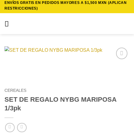
ENVÍOS GRATIS EN PEDIDOS MAYORES A $1,500 MXN (APLICAN
Saltar
RESTRICCIONES)
al
contenido
Añadir
a la
lista de
deseos
CEREALES
SET DE REGALO NYBG MARIPOSA
1/3pk