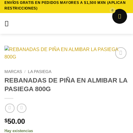
ENVÍOS GRATIS EN PEDIDOS MAYORES A $1,500 MXN (APLICAN
Saltar
RESTRICCIONES)
al
0
contenido
Añadir
a la
MARCAS
/
LA PASIEGA
lista de
REBANADAS DE PIÑA EN ALMIBAR LA
deseos
PASIEGA 800G
50.00
$
Hay existencias