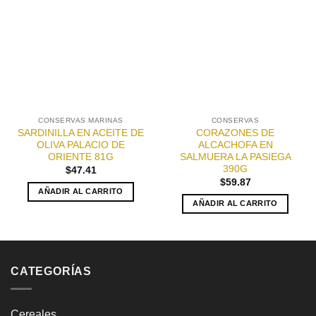
Añadir
Añadir
a la
a la
lista de
lista de
deseos
deseos
CONSERVAS MARINAS
CONSERVAS
SARDINILLA EN ACEITE DE
CORAZONES DE
OLIVA PALACIO DE
ALCACHOFA EN
ORIENTE 81G
SALMUERA LA PASIEGA
390G
$
47.41
$
59.87
AÑADIR AL CARRITO
AÑADIR AL CARRITO
CATEGORÍAS
Cereales