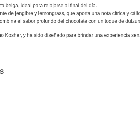
 belga, ideal para relajarse al final del día.
e de jengibre y lemongrass, que aporta una nota cítrica y cáli
ombina el sabor profundo del chocolate con un toque de dulzur
o Kosher, y ha sido diseñado para brindar una experiencia sens
S
Añadir
Aña
a la
a l
lista de
lista
deseos
des