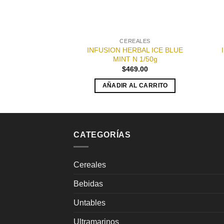
CEREALES
INFUSION HERBAL ICE BLUE
MINT N 1/50g
$
469.00
AÑADIR AL CARRITO
CATEGORÍAS
Cereales
Bebidas
Untables
Ultramarinos