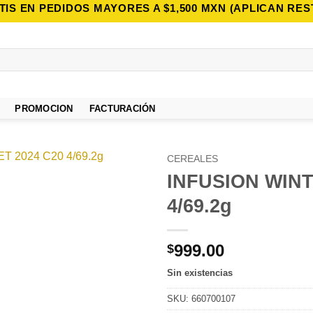
TIS EN PEDIDOS MAYORES A $1,500 MXN (APLICAN RES
PROMOCION
FACTURACIÓN
CEREALES
INFUSION WINT
Añadir
4/69.2g
a la
lista de
deseos
999.00
$
Sin existencias
SKU:
660700107