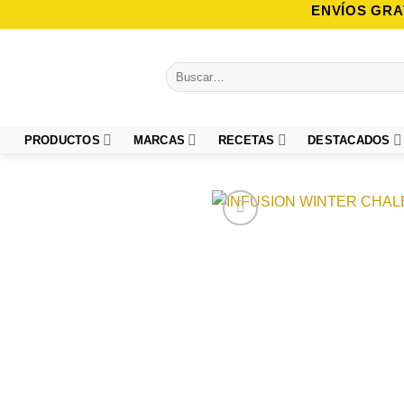
Saltar
ENVÍOS GRA
al
contenido
Buscar
por:
PRODUCTOS
MARCAS
RECETAS
DESTACADOS