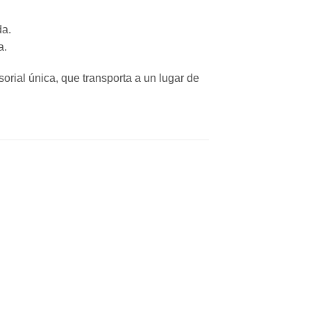
da.
a.
orial única, que transporta a un lugar de
dir
Añadir
a
a la
 de
lista de
eos
deseos