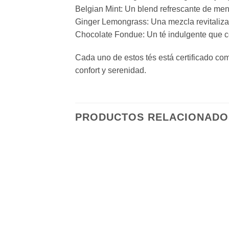
Belgian Mint: Un blend refrescante de menta
Ginger Lemongrass: Una mezcla revitalizant
Chocolate Fondue: Un té indulgente que c
Cada uno de estos tés está certificado com
confort y serenidad.
PRODUCTOS RELACIONADO
Añadir
a la
lista de
deseos