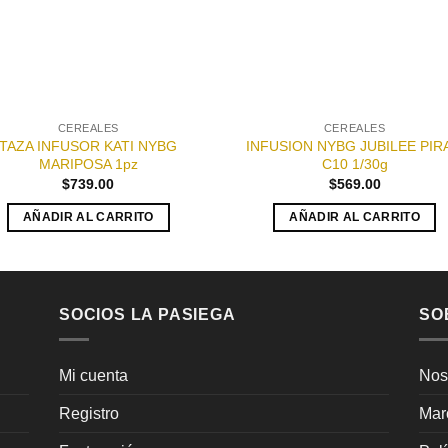
CEREALES
CEREALES
TAZA INFUSOR KATI NYBG
INFUSION NYBG JUBILEE PIR
MARIPOSA 1pz
C10 1/30g
$
739.00
$
569.00
AÑADIR AL CARRITO
AÑADIR AL CARRITO
SOCIOS LA PASIEGA
SO
Mi cuenta
Nos
Registro
Mar