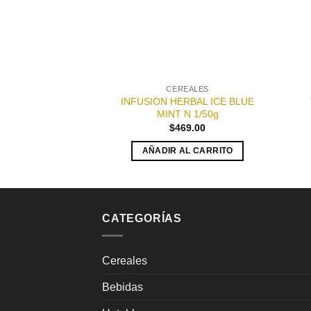
CEREALES
INFUSION HERBAL ICE BLUE
MINT N 1/50g
$
469.00
AÑADIR AL CARRITO
CATEGORÍAS
Cereales
Bebidas