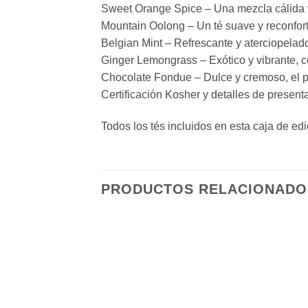
Sweet Orange Spice – Una mezcla cálida 
Mountain Oolong – Un té suave y reconfort
Belgian Mint – Refrescante y aterciopelad
Ginger Lemongrass – Exótico y vibrante, co
Chocolate Fondue – Dulce y cremoso, el pl
Certificación Kosher y detalles de present
Todos los tés incluidos en esta caja de ed
PRODUCTOS RELACIONADO
Añadir
a la
lista de
deseos