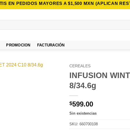
TIS EN PEDIDOS MAYORES A $1,500 MXN (APLICAN RES
PROMOCION
FACTURACIÓN
CEREALES
INFUSION WINT
Añadir
8/34.6g
a la
lista de
deseos
599.00
$
Sin existencias
SKU:
660700108