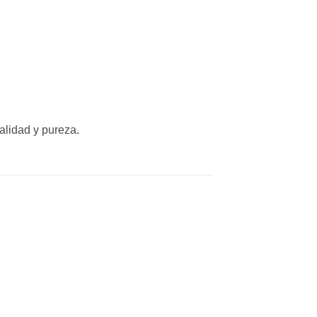
alidad y pureza.
dir
Añadir
a
a la
 de
lista de
eos
deseos