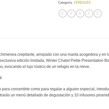
Categoría:
CEREALES
 chimenea crepitante, arropado con una manta acogedora y en l
a exclusiva edición limitada, Winter Chalet Petite Presentation B
o, evocando el lujo rústico de un refugio en la nieve.
té
o para consentirte como para regalar a alguien especial, introd
contrarás un menú detallado de degustación y 10 infusores piram