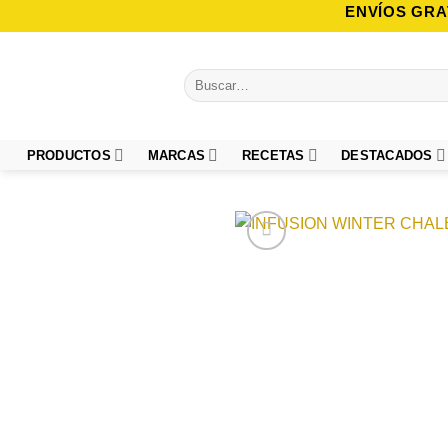
Saltar
ENVÍOS GRA
al
contenido
Buscar
por:
PRODUCTOS
MARCAS
RECETAS
DESTACADOS