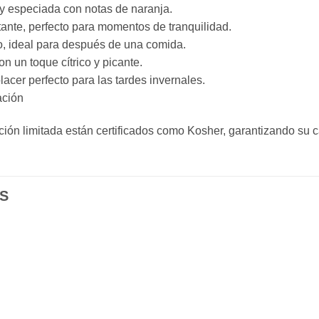
y especiada con notas de naranja.
ante, perfecto para momentos de tranquilidad.
o, ideal para después de una comida.
n un toque cítrico y picante.
acer perfecto para las tardes invernales.
ación
ición limitada están certificados como Kosher, garantizando su c
S
Añadir
Aña
a la
a l
lista de
lista
deseos
des