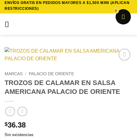
ENVÍOS GRATIS EN PEDIDOS MAYORES A $1,500 MXN (APLICAN
Saltar
RESTRICCIONES)
al
0
contenido
Añadir
a la
MARCAS
/
PALACIO DE ORIENTE
lista de
TROZOS DE CALAMAR EN SALSA
deseos
AMERICANA PALACIO DE ORIENTE
36.38
$
Sin existencias