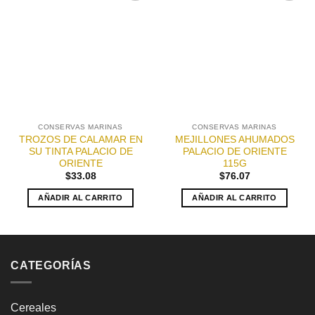
Añadir
Añadir
a la
a la
lista de
lista de
deseos
deseos
CONSERVAS MARINAS
CONSERVAS MARINAS
TROZOS DE CALAMAR EN
MEJILLONES AHUMADOS
SU TINTA PALACIO DE
PALACIO DE ORIENTE
ORIENTE
115G
$
33.08
$
76.07
AÑADIR AL CARRITO
AÑADIR AL CARRITO
CATEGORÍAS
Cereales