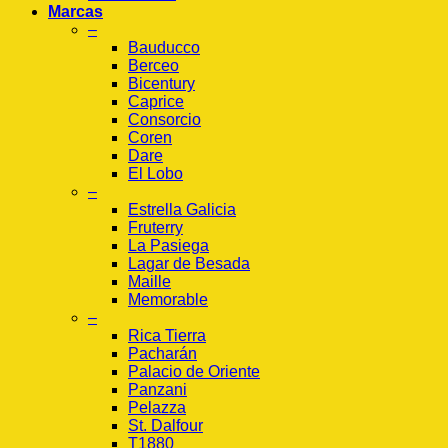
Marcas
–
Bauducco
Berceo
Bicentury
Caprice
Consorcio
Coren
Dare
El Lobo
–
Estrella Galicia
Fruterry
La Pasiega
Lagar de Besada
Maille
Memorable
–
Rica Tierra
Pacharán
Palacio de Oriente
Panzani
Pelazza
St. Dalfour
T1880