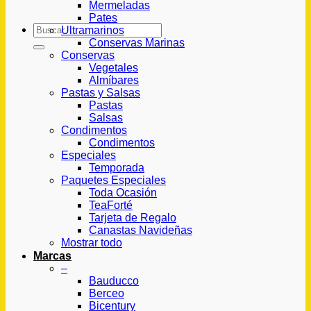
Mermeladas
Pates
Buscar
Ultramarinos
por:
Conservas Marinas
Conservas
Vegetales
Almíbares
Pastas y Salsas
Pastas
Salsas
Condimentos
Condimentos
Especiales
Temporada
Paquetes Especiales
Toda Ocasión
TeaForté
Tarjeta de Regalo
Canastas Navideñas
Mostrar todo
Marcas
–
Bauducco
Berceo
Bicentury