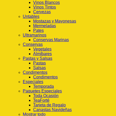
Vinos Blancos
Vinos Tintos
Cervezas
Untables
Mostazas y Mayonesas
Mermeladas
Pates
Ultramarinos
Conservas Marinas
Conservas
Vegetales
Almíbares
Pastas y Salsas
Pastas
Salsas
Condimentos
Condimentos
Especiales
Temporada
Paquetes Especiales
Toda Ocasión
TeaForté
Tarjeta de Regalo
Canastas Navideñas
Mostrar todo