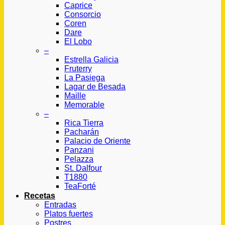
Caprice
Consorcio
Coren
Dare
El Lobo
–
Estrella Galicia
Fruterry
La Pasiega
Lagar de Besada
Maille
Memorable
–
Rica Tierra
Pacharán
Palacio de Oriente
Panzani
Pelazza
St. Dalfour
T1880
TeaForté
Recetas
Entradas
Platos fuertes
Postres