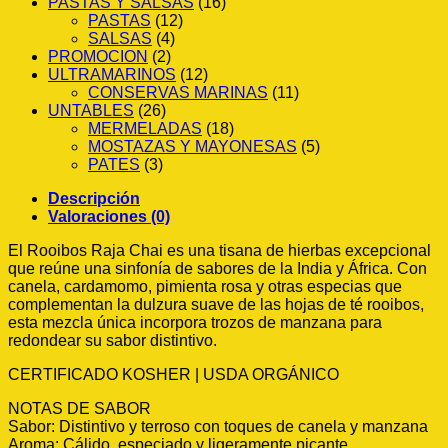
PASTAS Y SALSAS
(16)
PASTAS
(12)
SALSAS
(4)
PROMOCION
(2)
ULTRAMARINOS
(12)
CONSERVAS MARINAS
(11)
UNTABLES
(26)
MERMELADAS
(18)
MOSTAZAS Y MAYONESAS
(5)
PATES
(3)
Descripción
Valoraciones (0)
El Rooibos Raja Chai es una tisana de hierbas excepcional
que reúne una sinfonía de sabores de la India y África. Con
canela, cardamomo, pimienta rosa y otras especias que
complementan la dulzura suave de las hojas de té rooibos,
esta mezcla única incorpora trozos de manzana para
redondear su sabor distintivo.
CERTIFICADO KOSHER | USDA ORGÁNICO
NOTAS DE SABOR
Sabor: Distintivo y terroso con toques de canela y manzana
Aroma: Cálido, especiado y ligeramente picante