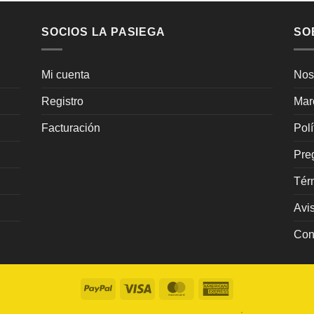
SOCIOS LA PASIEGA
SO
Mi cuenta
Nos
Registro
Mar
Facturación
Pol
Pre
Tér
Avi
Con
PayPal
Visa
MasterCard
American
Express