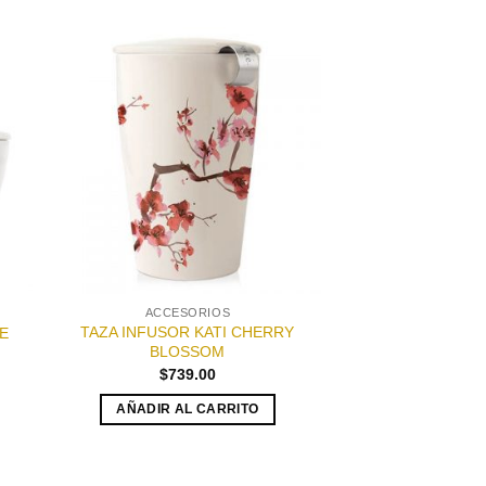
dir
Añadir
a
a la
 de
lista de
eos
deseos
ACCESORIOS
TAZA INFUSOR KATI CHERRY
E
BLOSSOM
$
739.00
AÑADIR AL CARRITO