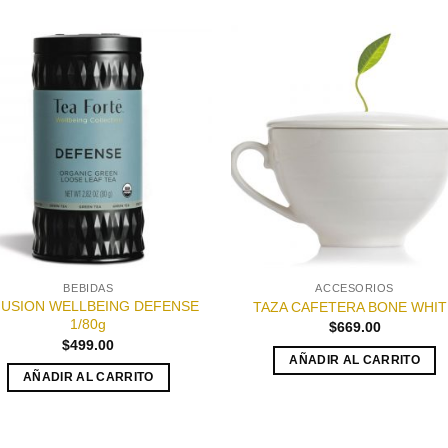
Añadir
Aña
a la
a l
lista de
lista
deseos
des
BEBIDAS
ACCESORIOS
FUSION WELLBEING DEFENSE
TAZA CAFETERA BONE WHIT
1/80g
$
669.00
$
499.00
AÑADIR AL CARRITO
AÑADIR AL CARRITO