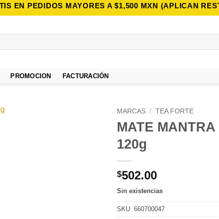
TIS EN PEDIDOS MAYORES A $1,500 MXN (APLICAN RES
PROMOCION
FACTURACIÓN
MARCAS
/
TEA FORTE
MATE MANTRA 
Añadir
120g
a la
lista de
deseos
502.00
$
Sin existencias
SKU:
660700047