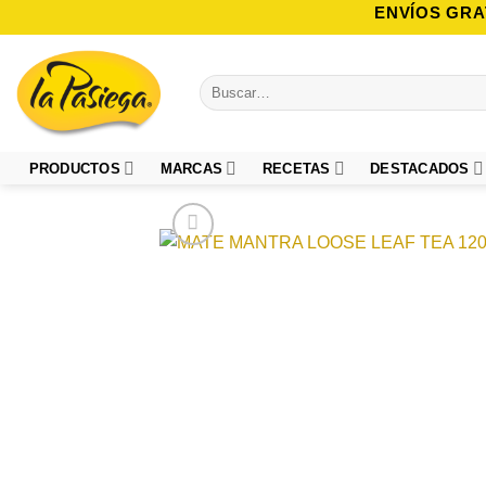
Saltar
ENVÍOS GRA
al
contenido
Buscar
por:
PRODUCTOS
MARCAS
RECETAS
DESTACADOS