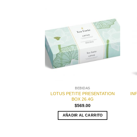
Añadir
Añadir
a la
a la
lista de
lista de
deseos
deseos
BIDAS
BEBIDAS
G ASSORTMENT
LOTUS PETITE PRESENTATION
IN
ENTATION BOX
BOX 26.4G
.5G
$
569.00
69.00
AÑADIR AL CARRITO
AL CARRITO