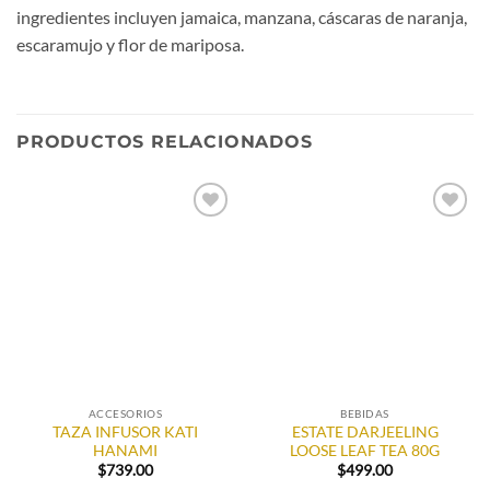
ingredientes incluyen jamaica, manzana, cáscaras de naranja,
escaramujo y flor de mariposa.
PRODUCTOS RELACIONADOS
Añadir
Añadir
a la
a la
lista de
lista de
deseos
deseos
ACCESORIOS
BEBIDAS
TAZA INFUSOR KATI
ESTATE DARJEELING
HANAMI
LOOSE LEAF TEA 80G
$
739.00
$
499.00