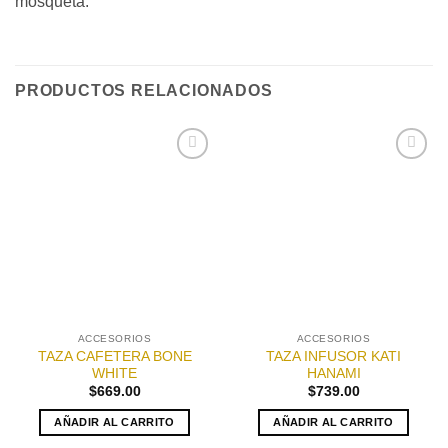
mosqueta.
PRODUCTOS RELACIONADOS
Añadir
Añadir
a la
a la
lista de
lista de
deseos
deseos
ACCESORIOS
ACCESORIOS
TAZA CAFETERA BONE
TAZA INFUSOR KATI
WHITE
HANAMI
$
669.00
$
739.00
AÑADIR AL CARRITO
AÑADIR AL CARRITO