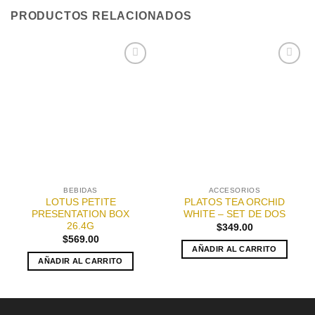
PRODUCTOS RELACIONADOS
Añadir
Añadir
a la
a la
lista de
lista de
deseos
deseos
BEBIDAS
ACCESORIOS
LOTUS PETITE
PLATOS TEA ORCHID
PRESENTATION BOX
WHITE – SET DE DOS
26.4G
$
349.00
$
569.00
AÑADIR AL CARRITO
AÑADIR AL CARRITO