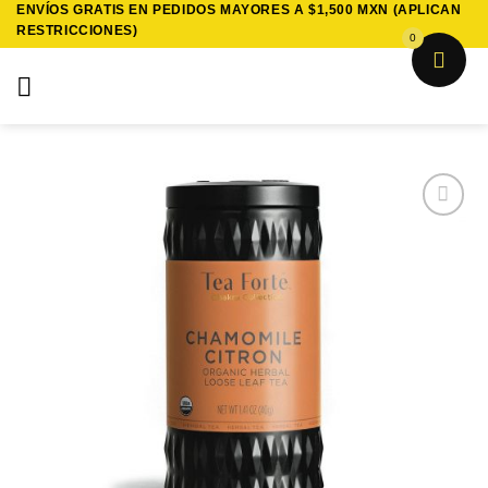
ENVÍOS GRATIS EN PEDIDOS MAYORES A $1,500 MXN (APLICAN
Saltar
RESTRICCIONES)
al
0
contenido
Añadir
a la
lista de
deseos