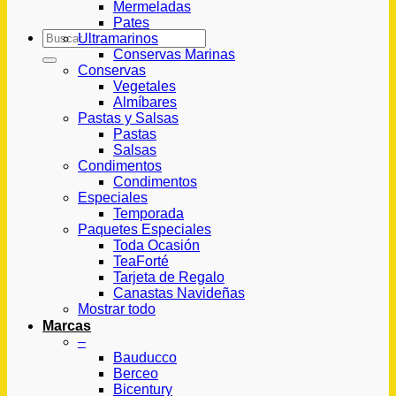
Mermeladas
Pates
Buscar
Ultramarinos
por:
Conservas Marinas
Conservas
Vegetales
Almíbares
Pastas y Salsas
Pastas
Salsas
Condimentos
Condimentos
Especiales
Temporada
Paquetes Especiales
Toda Ocasión
TeaForté
Tarjeta de Regalo
Canastas Navideñas
Mostrar todo
Marcas
–
Bauducco
Berceo
Bicentury