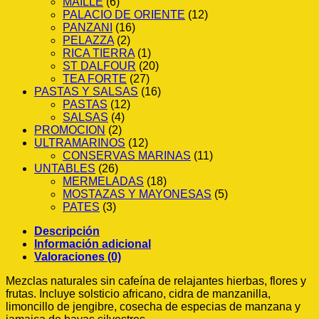
MAILLE
(6)
PALACIO DE ORIENTE
(12)
PANZANI
(16)
PELAZZA
(2)
RICA TIERRA
(1)
ST DALFOUR
(20)
TEA FORTE
(27)
PASTAS Y SALSAS
(16)
PASTAS
(12)
SALSAS
(4)
PROMOCION
(2)
ULTRAMARINOS
(12)
CONSERVAS MARINAS
(11)
UNTABLES
(26)
MERMELADAS
(18)
MOSTAZAS Y MAYONESAS
(5)
PATES
(3)
Descripción
Información adicional
Valoraciones (0)
Mezclas naturales sin cafeína de relajantes hierbas, flores y
frutas. Incluye solsticio africano, cidra de manzanilla,
limoncillo de jengibre, cosecha de especias de manzana y