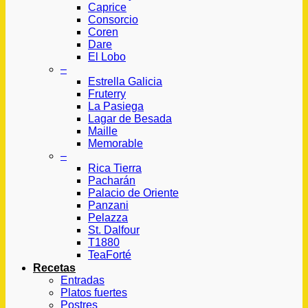
Caprice
Consorcio
Coren
Dare
El Lobo
–
Estrella Galicia
Fruterry
La Pasiega
Lagar de Besada
Maille
Memorable
–
Rica Tierra
Pacharán
Palacio de Oriente
Panzani
Pelazza
St. Dalfour
T1880
TeaForté
Recetas
Entradas
Platos fuertes
Postres