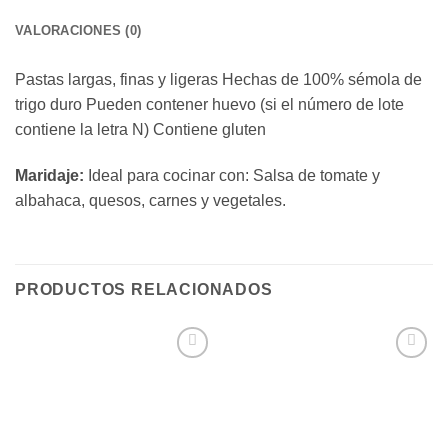
VALORACIONES (0)
Pastas largas, finas y ligeras Hechas de 100% sémola de
trigo duro Pueden contener huevo (si el número de lote
contiene la letra N) Contiene gluten
Maridaje:
Ideal para cocinar con: Salsa de tomate y
albahaca, quesos, carnes y vegetales.
PRODUCTOS RELACIONADOS
Añadir
Añadir
a la
a la
lista de
lista de
deseos
deseos