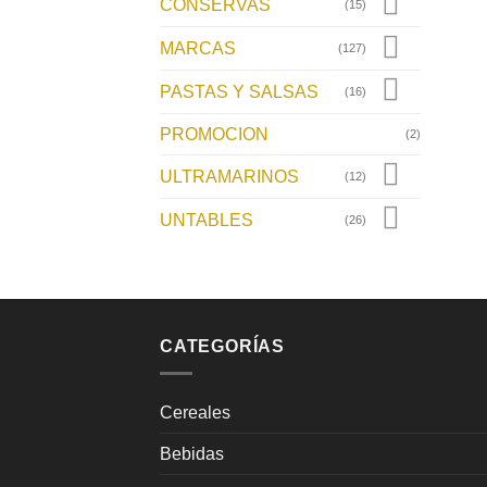
CONSERVAS
(15)
MARCAS
(127)
PASTAS Y SALSAS
(16)
PROMOCION
(2)
ULTRAMARINOS
(12)
UNTABLES
(26)
CATEGORÍAS
Cereales
Bebidas