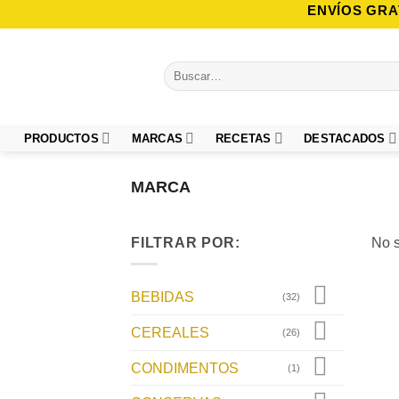
Saltar
ENVÍOS GRA
al
contenido
Buscar
por:
PRODUCTOS
MARCAS
RECETAS
DESTACADOS
MARCA
FILTRAR POR:
No s
BEBIDAS
(32)
CEREALES
(26)
CONDIMENTOS
(1)