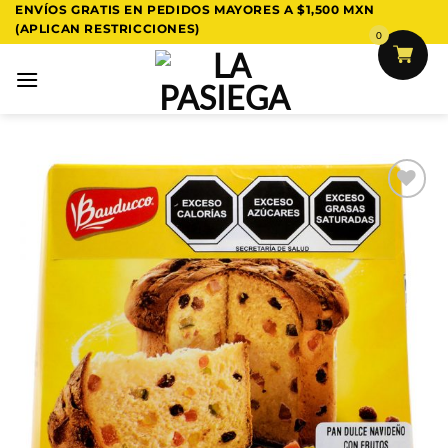
Saltar
ENVÍOS GRATIS EN PEDIDOS MAYORES A $1,500 MXN
(APLICAN RESTRICCIONES)
al
0
contenido
Añadir
a la
lista
de
deseos