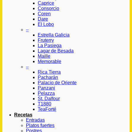
Caprice
Consorcio
Coren
Dare
El Lobo
–
Estrella Galicia
Fruterry
La Pasiega
Lagar de Besada
Maille
Memorable
–
Rica Tierra
Pacharán
Palacio de Oriente
Panzani
Pelazza
St. Dalfour
T1880
TeaForté
Recetas
Entradas
Platos fuertes
Postres