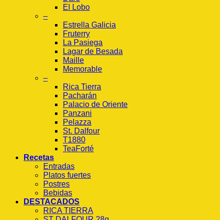
El Lobo
–
Estrella Galicia
Fruterry
La Pasiega
Lagar de Besada
Maille
Memorable
–
Rica Tierra
Pacharán
Palacio de Oriente
Panzani
Pelazza
St. Dalfour
T1880
TeaForté
Recetas
Entradas
Platos fuertes
Postres
Bebidas
DESTACADOS
RICA TIERRA
ST DALFOUR 28g