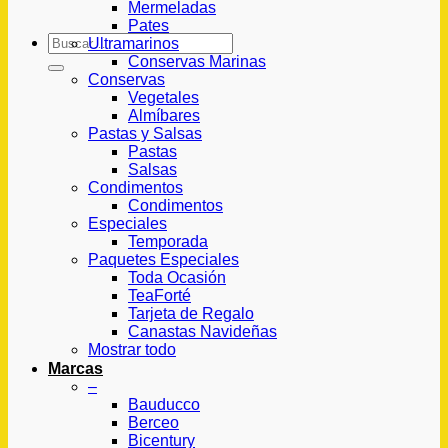
Mermeladas
Pates
Buscar
Ultramarinos
por:
Conservas Marinas
Conservas
Vegetales
Almíbares
Pastas y Salsas
Pastas
Salsas
Condimentos
Condimentos
Especiales
Temporada
Paquetes Especiales
Toda Ocasión
TeaForté
Tarjeta de Regalo
Canastas Navideñas
Mostrar todo
Marcas
–
Bauducco
Berceo
Bicentury