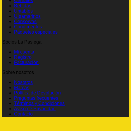
Cereales
Bebidas
Untables
Ultramarinos
Conservas
Condimentos
Paquetes especiales
Socios La Pasiega
Mi cuenta
Registro
Facturación
Sobre nosotros
Nosotros
Marcas
Política de Devolución
Preguntas frecuentes
Términos y Condiciones
Aviso de Privacidad
Contacto
P