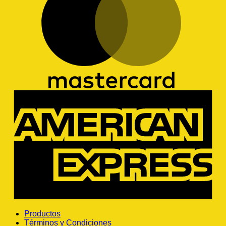
A
E
Productos
Términos y Condiciones