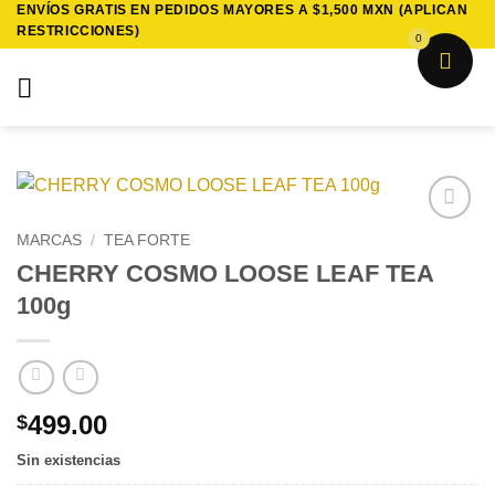
ENVÍOS GRATIS EN PEDIDOS MAYORES A $1,500 MXN (APLICAN
Saltar
RESTRICCIONES)
al
0
contenido
Añadir
MARCAS
/
TEA FORTE
a la
CHERRY COSMO LOOSE LEAF TEA
lista de
deseos
100g
499.00
$
Sin existencias