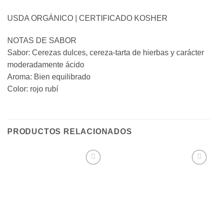
USDA ORGÁNICO | CERTIFICADO KOSHER
NOTAS DE SABOR
Sabor: Cerezas dulces, cereza-tarta de hierbas y carácter
moderadamente ácido
Aroma: Bien equilibrado
Color: rojo rubí
PRODUCTOS RELACIONADOS
Añadir
Añadir
a la
a la
lista de
lista de
deseos
deseos