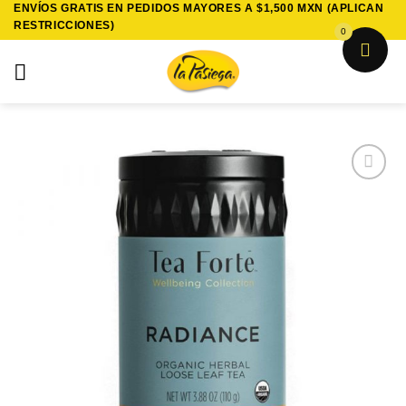
ENVÍOS GRATIS EN PEDIDOS MAYORES A $1,500 MXN (APLICAN
Saltar
RESTRICCIONES)
al
0
contenido
Añadir
a la
lista de
deseos