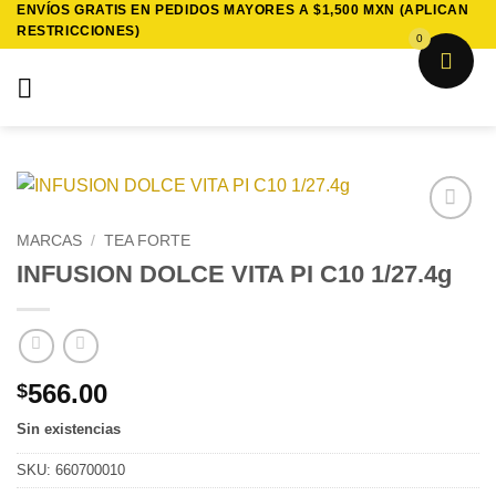
ENVÍOS GRATIS EN PEDIDOS MAYORES A $1,500 MXN (APLICAN
Saltar
RESTRICCIONES)
al
0
contenido
Añadir
MARCAS
/
TEA FORTE
a la
INFUSION DOLCE VITA PI C10 1/27.4g
lista de
deseos
566.00
$
Sin existencias
SKU:
660700010