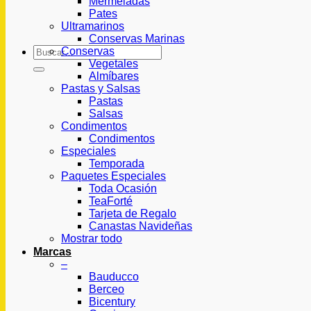
Mermeladas
Pates
Ultramarinos
Conservas Marinas
Buscar
Conservas
por:
Vegetales
Almíbares
Pastas y Salsas
Pastas
Salsas
Condimentos
Condimentos
Especiales
Temporada
Paquetes Especiales
Toda Ocasión
TeaForté
Tarjeta de Regalo
Canastas Navideñas
Mostrar todo
Marcas
–
Bauducco
Berceo
Bicentury