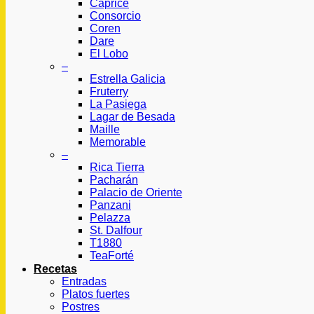
Caprice
Consorcio
Coren
Dare
El Lobo
–
Estrella Galicia
Fruterry
La Pasiega
Lagar de Besada
Maille
Memorable
–
Rica Tierra
Pacharán
Palacio de Oriente
Panzani
Pelazza
St. Dalfour
T1880
TeaForté
Recetas
Entradas
Platos fuertes
Postres