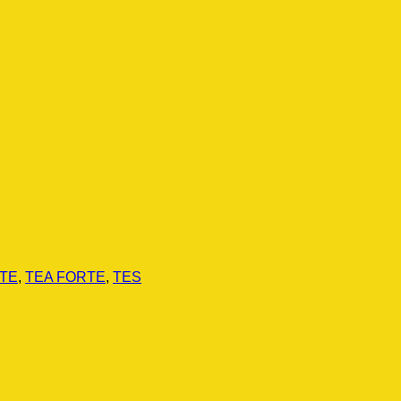
TE
,
TEA FORTE
,
TES